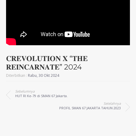
𝐂𝐑𝐄𝐕𝐎𝐋𝐔𝐓𝐈𝐎𝐍 𝐗 “𝐓𝐇𝐄
𝐑𝐄𝐈𝐍𝐂𝐀𝐑𝐍𝐀𝐓𝐄” 2024
Diterbitkan :
Rabu, 30 Okt 2024
Sebelumnya
HUT RI Ke-79 di SMAN 67 Jakarta.
Setelahnya
PROFIL SMAN 67 JAKARTA TAHUN 2023