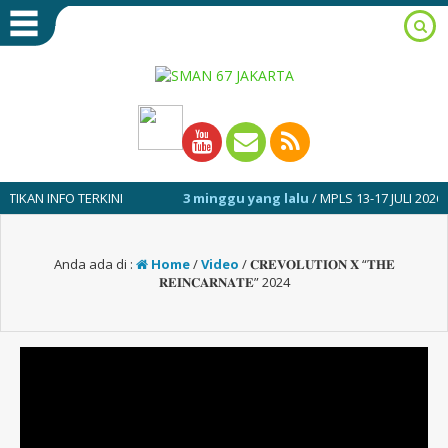
N INFO TERKINI
3 minggu yang lalu
/ MPLS 13-17 JULI 2026
Anda ada di :
Home
/
Video
/
𝐂𝐑𝐄𝐕𝐎𝐋𝐔𝐓𝐈𝐎𝐍 𝐗 “𝐓𝐇𝐄
𝐑𝐄𝐈𝐍𝐂𝐀𝐑𝐍𝐀𝐓𝐄” 2024