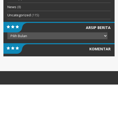
News
(8)
Uncategorized
(115)
ARSIP BERITA
Arsip
Berita
KOMENTAR
PENGUMUMAN
Diterbitkan :
Senin, 20 Jul 2026
INFORMASI PENERIMAAN PERPINDAHAN MURID TAHAP II
SEMESTER GANJIL TAHUN 2026
INFORMASI PENERIMAAN PERPINDAHAN MURID TAHAP II SEMESTER
GANJIL TAHUN 2026 AKAN DIUMUMKAN PADA...