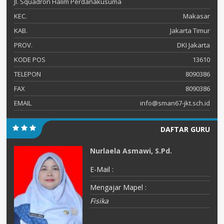
Jl. Squadron Halim Perdanakusuma
KEC.
Makasar
KAB.
Jakarta Timur
PROV.
DKI Jakarta
KODE POS
13610
TELEPON
8090386
FAX
8090386
EMAIL
info@sman67-jkt.sch.id
DAFTAR GURU
Nurlaela Asmawi, S.Pd.
E-Mail :
Mengajar Mapel :
Fisika