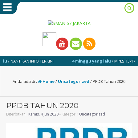
NANTIKAN INFO TERKINI
4 minggu yang lalu
/ MPLS 13-17 JULI 20
Anda ada di :
Home
/
Uncategorized
/
PPDB Tahun 2020
PPDB TAHUN 2020
Diterbitkan :
Kamis, 4 Jun 2020
- Kategori :
Uncategorized