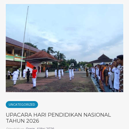
UNCATEGORIZED
UPACARA HARI PENDIDIKAN NASIONAL
TAHUN 2026
Diterbitkan :
Senin, 4 Mei 2026