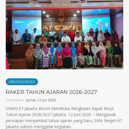
UNCATEGORIZED
RAKER TAHUN AJARAN 2026-2027
Diterbitkan :
Jumat, 12 Jun 2026
SMAN 67 Jakarta Resmi Membuka Rangkaian Rapat Kerja
Tahun Ajaran 2026/2027 Jakarta, 12 Juni 2026 – Mengawali
persiapan menyambut tahun ajaran yang baru, SMA Negeri 67
Jakarta sukses menggelar kegiatan...