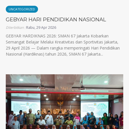
UNCATEGORIZED
GEBYAR HARI PENDIDIKAN NASIONAL
Diterbitkan :
Rabu, 29 Apr 2026
GEBYAR HARDIKNAS 2026: SMAN 67 Jakarta Kobarkan
Semangat Belajar Melalui Kreativitas dan Sportivitas Jakarta,
29 April 2026 — Dalam rangka memperingati Hari Pendidikan
Nasional (Hardiknas) tahun 2026, SMAN 67 Jakarta...