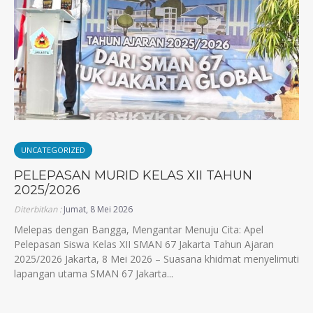
UNCATEGORIZED
PELEPASAN MURID KELAS XII TAHUN
2025/2026
Diterbitkan :
Jumat, 8 Mei 2026
Melepas dengan Bangga, Mengantar Menuju Cita: Apel
Pelepasan Siswa Kelas XII SMAN 67 Jakarta Tahun Ajaran
2025/2026 Jakarta, 8 Mei 2026 – Suasana khidmat menyelimuti
lapangan utama SMAN 67 Jakarta...