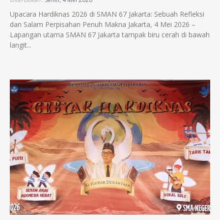
Upacara Hardiknas 2026 di SMAN 67 Jakarta: Sebuah Refleksi
dan Salam Perpisahan Penuh Makna Jakarta, 4 Mei 2026 –
Lapangan utama SMAN 67 Jakarta tampak biru cerah di bawah
langit...