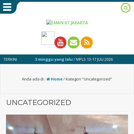
minggu yang lalu
/ MPLS 13-17 JULI 2026
1 tahun yang lalu
/ Sel
Anda ada di :
Home
/
Kategori "Uncategorized"
UNCATEGORIZED