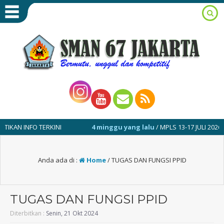
N INFO TERKINI
4 minggu yang lalu
/ MPLS 13-17 JULI 2026
Anda ada di :
Home
/
TUGAS DAN FUNGSI PPID
TUGAS DAN FUNGSI PPID
Diterbitkan :
Senin, 21 Okt 2024