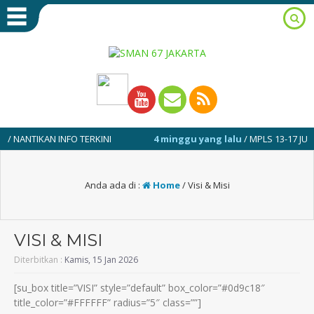
TIKAN INFO TERKINI
4 minggu yang lalu
/ MPLS 13-17 JULI 2026
Anda ada di :
Home
/
Visi & Misi
VISI & MISI
Diterbitkan :
Kamis, 15 Jan 2026
[su_box title=”VISI” style=”default” box_color=”#0d9c18″
title_color=”#FFFFFF” radius=”5″ class=””]