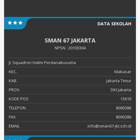
DATA SEKOLAH
SMAN 67 JAKARTA
NPSN : 20103304
Jl. Squadron Halim Perdanakusuma
KEC.
Makasar
KAB.
Jakarta Timur
PROV.
DKI Jakarta
KODE POS
13610
TELEPON
8090386
FAX
8090386
EMAIL
info@sman67-jkt.sch.id