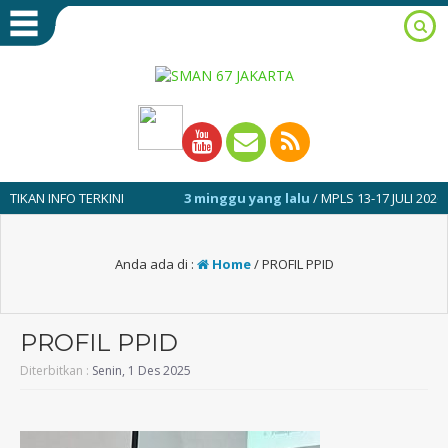
INFO TERKINI
3 minggu yang lalu
/ MPLS 13-17 JULI 2026
Anda ada di :
Home
/
PROFIL PPID
PROFIL PPID
Diterbitkan :
Senin, 1 Des 2025