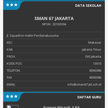
DATA SEKOLAH
SMAN 67 JAKARTA
NPSN : 20103304
Jl. Squadron Halim Perdanakusuma
KEC.
Makasar
KAB.
Jakarta Timur
PROV.
DKI Jakarta
KODE POS
13610
TELEPON
8090386
FAX
8090386
EMAIL
info@sman67-jkt.sch.id
DAFTAR GURU
Erawan Wiyardi, S.Pd.