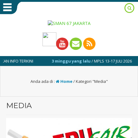
O TERKINI
3 minggu yang lalu
/ MPLS 13-17 JULI 2026
1
Anda ada di :
Home
/
Kategori "Media"
MEDIA