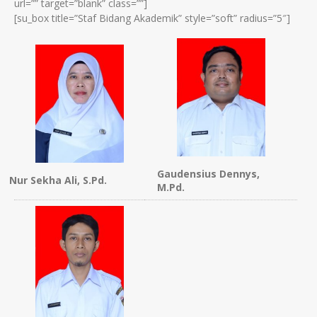
url=”” target=”blank” class=””]
[su_box title=”Staf Bidang Akademik” style=”soft” radius=”5″]
Gaudensius Dennys,
Nur Sekha Ali, S.Pd.
M.Pd.