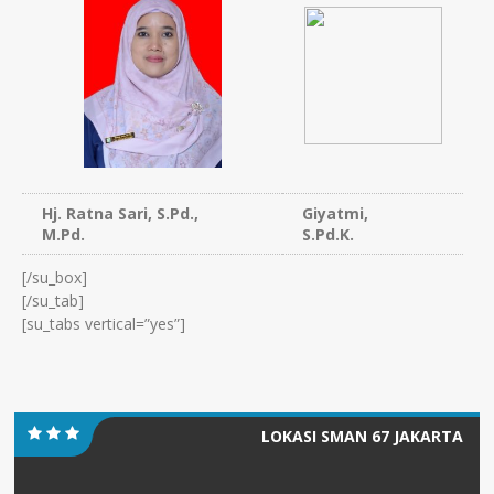
Hj. Ratna Sari, S.Pd.,
Giyatmi,
M.Pd.
S.Pd.K.
[/su_box]
[/su_tab]
[su_tabs vertical=”yes”]
LOKASI SMAN 67 JAKARTA