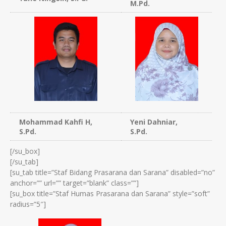
M.Pd.
Mohammad Kahfi H,
Yeni Dahniar,
S.Pd.
S.Pd.
[/su_box]
[/su_tab]
[su_tab title=”Staf Bidang Prasarana dan Sarana” disabled=”no”
anchor=”” url=”” target=”blank” class=””]
[su_box title=”Staf Humas Prasarana dan Sarana” style=”soft”
radius=”5″]