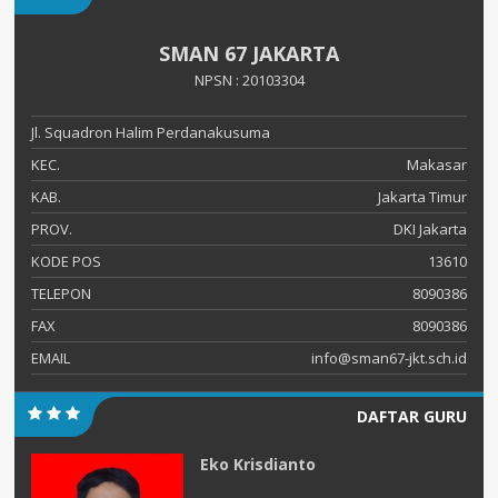
SMAN 67 JAKARTA
NPSN : 20103304
Jl. Squadron Halim Perdanakusuma
KEC.
Makasar
KAB.
Jakarta Timur
PROV.
DKI Jakarta
KODE POS
13610
TELEPON
8090386
FAX
8090386
EMAIL
info@sman67-jkt.sch.id
DAFTAR GURU
Eko Krisdianto