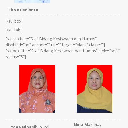
Eko Krisdianto
[/su_box]
[/su_tab]
[su_tab title=”Staf Bidang Kesiswaan dan Humas”
disabled=”no” anchor=”” url=”” target=”blank” class=””]
[su_box title=”Staf Bidang Kesiswaan dan Humas” style=”soft”
radius=”5″]
Nina Marlina,
Yane Ningsih, S.Pd.