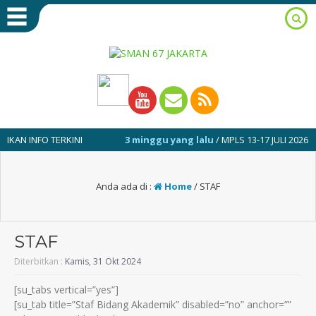
O TERKINI
3 minggu yang lalu
/ MPLS 13-17 JULI 2026
1
Anda ada di :
Home
/
STAF
STAF
Diterbitkan :
Kamis, 31 Okt 2024
[su_tabs vertical=”yes”]
[su_tab title=”Staf Bidang Akademik” disabled=”no” anchor=””