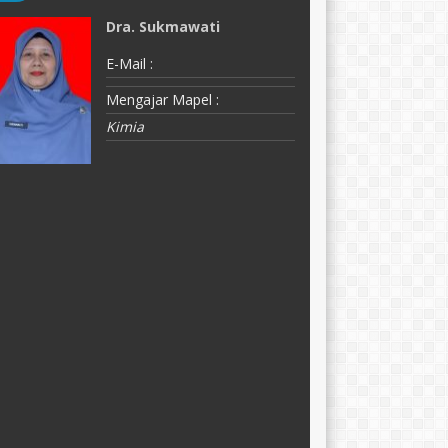
Dra. Sukmawati
M
E-Mail :
E-
Mengajar Mapel :
M
Kimia
K