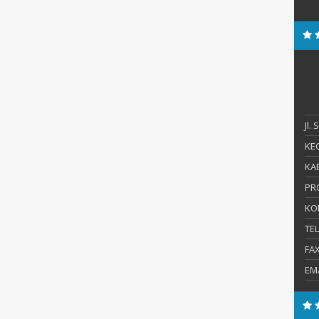
Jl.
KEC
KAB
PR
KO
TE
FA
EM