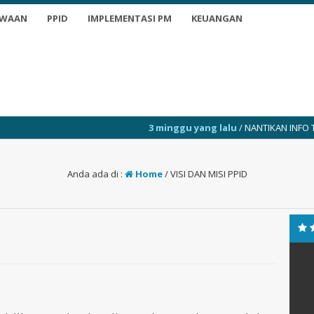
SWAAN
PPID
IMPLEMENTASI PM
KEUANGAN
3 minggu yang lalu
/ NANTIKAN INFO TERKINI
Anda ada di :
Home
/
VISI DAN MISI PPID