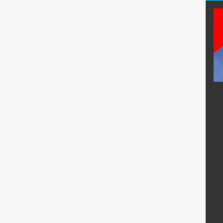
Pd.
Jamilah, M.Si.
E-Mail :
:
Mengajar Mapel :
ia
Fisika