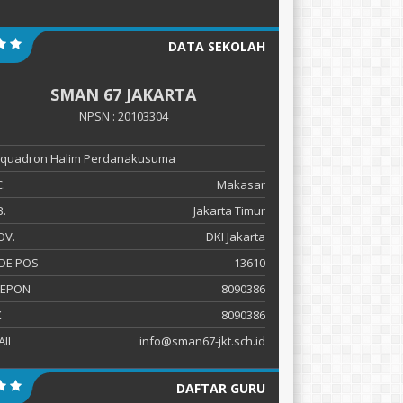
DATA SEKOLAH
SMAN 67 JAKARTA
NPSN : 20103304
 Squadron Halim Perdanakusuma
.
Makasar
.
Jakarta Timur
OV.
DKI Jakarta
DE POS
13610
LEPON
8090386
X
8090386
AIL
info@sman67-jkt.sch.id
DAFTAR GURU