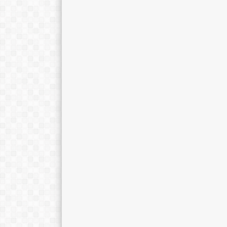
Hilya Fatimah, S.Pd., M.Pd.
Ratna Sari, M.
E-Mail :
E-Mail :
Mengajar Mapel :
Mengajar Mapel 
Pendidikan Agama Islam
Bahasa Indones