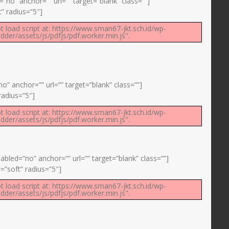
no” anchor=”” url=”” target=”blank” class=””]
” radius=”5″]
t load script at: https://www.sman67-jkt.sch.id/wp-
der/assets/js/pdfjs/pdf.worker.min.js".
” anchor=”” url=”” target=”blank” class=””]
adius=”5″]
t load script at: https://www.sman67-jkt.sch.id/wp-
der/assets/js/pdfjs/pdf.worker.min.js".
bled=”no” anchor=”” url=”” target=”blank” class=””]
”soft” radius=”5″]
t load script at: https://www.sman67-jkt.sch.id/wp-
der/assets/js/pdfjs/pdf.worker.min.js".