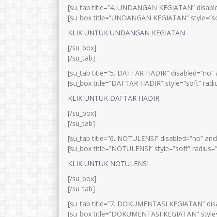
[su_tab title=”4. UNDANGAN KEGIATAN” disabled=
[su_box title=”UNDANGAN KEGIATAN” style=”sof
KLIK UNTUK UNDANGAN KEGIATAN
[/su_box]
[/su_tab]
[su_tab title=”5. DAFTAR HADIR” disabled=”no” a
[su_box title=”DAFTAR HADIR” style=”soft” radi
KLIK UNTUK DAFTAR HADIR
[/su_box]
[/su_tab]
[su_tab title=”6. NOTULENSI” disabled=”no” ancho
[su_box title=”NOTULENSI” style=”soft” radius=
KLIK UNTUK NOTULENSI
[/su_box]
[/su_tab]
[su_tab title=”7. DOKUMENTASI KEGIATAN” disabl
[su_box title=”DOKUMENTASI KEGIATAN” style=”