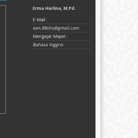
Erma Harlina, M.Pd.
N
E-Mail :
E-
een.88shs@gmail.com
M
Mengajar Mapel :
F
Bahasa Inggris