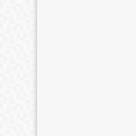
Yeni Dahniar, S.Pd.
Christina Lina,
E-Mail :
E-Mail :
demetriachrist
Mengajar Mapel :
Mengajar Mapel 
PKN
Bahasa Jerman