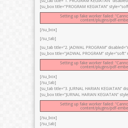
[su_tab title=”1. PROGRAM KEGIATAN” disabled=”
[su_box title=”PROGRAM KEGIATAN” style=”soft
Setting up fake worker failed: "Canno
content/plugins/pdf-embed
[/su_box]
[/su_tab]
[su_tab title=”2. JADWAL PROGRAM” disabled=”no
[su_box title=”JADWAL PROGRAM” style=”soft” r
Setting up fake worker failed: "Canno
content/plugins/pdf-embed
[/su_box]
[/su_tab]
[su_tab title=”3. JURNAL HARIAN KEGIATAN” disa
[su_box title=”JURNAL HARIAN KEGIATAN” style=
Setting up fake worker failed: "Canno
content/plugins/pdf-embed
[/su_box]
[/su_tab]