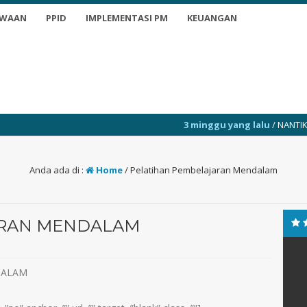
SWAAN
PPID
IMPLEMENTASI PM
KEUANGAN
3 minggu yang lalu
/ NANTIKAN INFO TERKIN
Anda ada di :
Home
/
Pelatihan Pembelajaran Mendalam
ARAN MENDALAM
DALAM