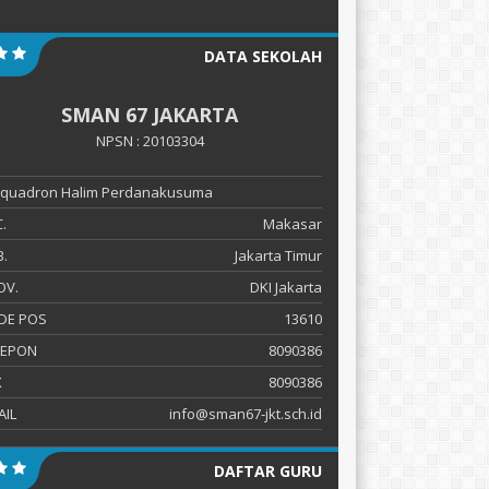
DATA SEKOLAH
SMAN 67 JAKARTA
NPSN : 20103304
 Squadron Halim Perdanakusuma
.
Makasar
.
Jakarta Timur
OV.
DKI Jakarta
DE POS
13610
LEPON
8090386
X
8090386
AIL
info@sman67-jkt.sch.id
DAFTAR GURU