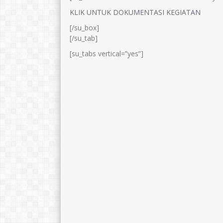
KLIK UNTUK DOKUMENTASI KEGIATAN
[/su_box]
[/su_tab]
[su_tabs vertical=”yes”]