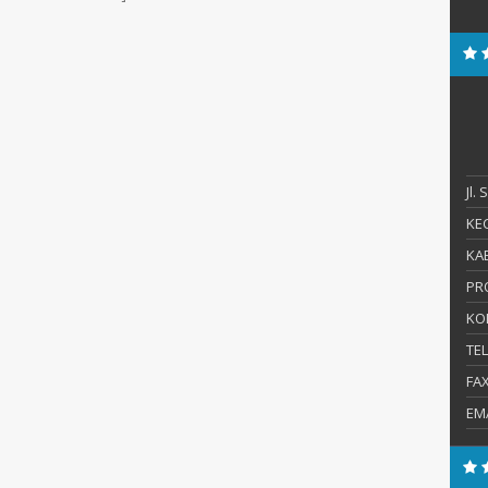
Jl.
KEC
KAB
PR
KO
TE
FA
EM