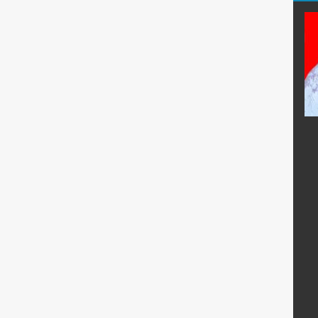
i
Dra. Sriyarti, M.Pd.
E-Mail :
:
Mengajar Mapel :
Sejarah