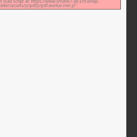
t load script at: https://www.sman67-jkt.sch.id/wp-
der/assets/js/pdfjs/pdf.worker.min.js".