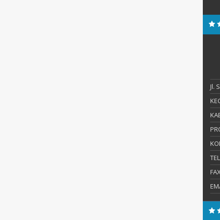
Jl.
KEC
KAB
PR
KO
TE
FA
EM