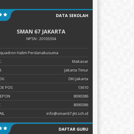
DATA SEKOLAH
SMAN 67 JAKARTA
NPSN : 20103304
 Squadron Halim Perdanakusuma
.
Makasar
.
Jakarta Timur
OV.
DKI Jakarta
DE POS
13610
LEPON
8090386
X
8090386
AIL
info@sman67-jkt.sch.id
DAFTAR GURU