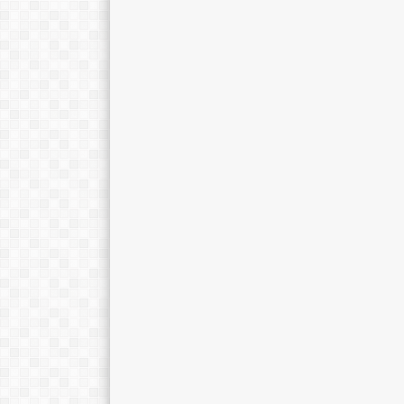
Ratna Sari, M.Pd.
Dra. Sukmawat
E-Mail :
E-Mail :
Mengajar Mapel :
Mengajar Mapel 
Bahasa Indonesia
Kimia