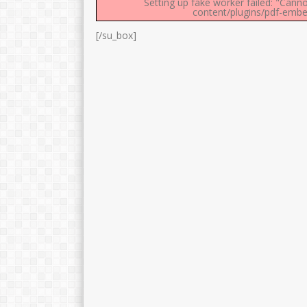
Setting up fake worker failed: "Canno
content/plugins/pdf-embed
[/su_box]