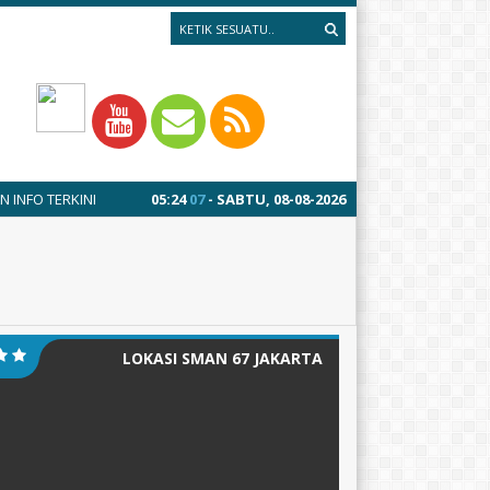
3 minggu yang lalu
05
:
24
08
/ MPLS 13-17 JULI 2026
- SABTU, 08-08-2026
1 tahun ya
LOKASI SMAN 67 JAKARTA