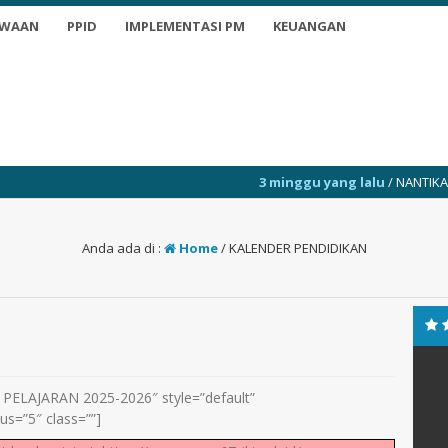
SWAAN
PPID
IMPLEMENTASI PM
KEUANGAN
3 minggu yang lalu
/ NANTIKAN INFO TERKINI
Anda ada di :
Home
/
KALENDER PENDIDIKAN
ELAJARAN 2025-2026″ style=”default”
us=”5″ class=””]