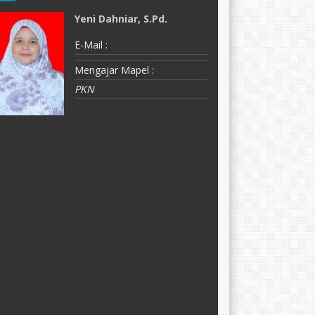
Yeni Dahniar, S.Pd.
N
E-Mail :
E-
Mengajar Mapel :
M
PKN
F