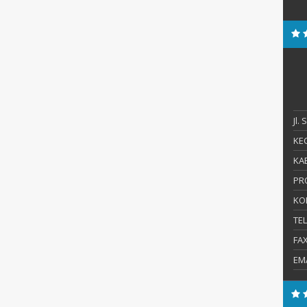
Jl.
KEC
KAB
PR
KO
TE
FA
EM