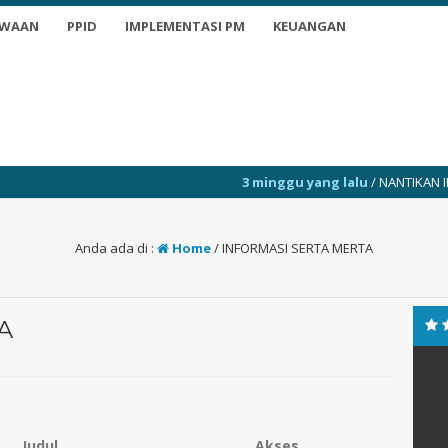
SWAAN
PPID
IMPLEMENTASI PM
KEUANGAN
3 minggu yang lalu
/ NANTIKAN INFO TERKINI
Anda ada di :
Home
/
INFORMASI SERTA MERTA
A
Judul
Akses