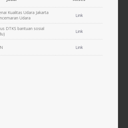
nai Kualitas Udara Jakarta
Link
encemaran Udara
us DTKS bantuan sosial
Link
du)
SN
Link