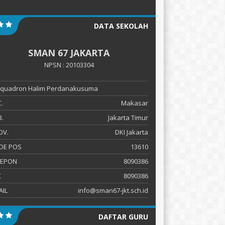
DATA SEKOLAH
SMAN 67 JAKARTA
NPSN : 20103304
 Squadron Halim Perdanakusuma
.
Makasar
.
Jakarta Timur
OV.
DKI Jakarta
DE POS
13610
LEPON
8090386
X
8090386
AIL
info@sman67-jkt.sch.id
DAFTAR GURU