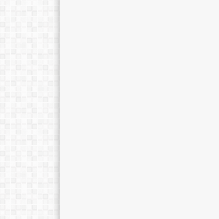
Mulyono, S.Pd.
Mohammad Kahf
E-Mail :
E-Mail :
Mengajar Mapel :
Mengajar Mapel 
Kimia
Pendidikan Ola