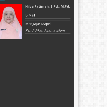
Hilya Fatimah, S.Pd., M.Pd.
J
E-Mail :
E-
Mengajar Mapel :
M
Pendidikan Agama Islam
F