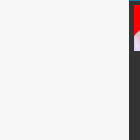
i, S.Pd.
Arnanda Putri, M.Pd.
E-Mail :
:
Mengajar Mapel :
h Raga
Bimbingan Konseling