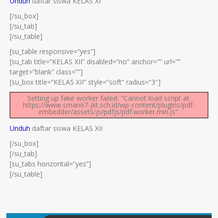
Unduh
daftar siswa KELAS XI
[/su_box]
[/su_tab]
[/su_table]
[su_table responsive=”yes”]
[su_tab title=”KELAS XII” disabled=”no” anchor=”” url=””
target=”blank” class=””]
[su_box title=”KELAS XII” style=”soft” radius=”3″]
Setting up fake worker failed: "Cannot load script at:
https://www.sman67-jkt.sch.id/wp-content/plugins/pdf-
embedder/assets/js/pdfjs/pdf.worker.min.js".
Unduh
daftar siswa KELAS XII
[/su_box]
[/su_tab]
[su_tabs horizontal=”yes”]
[/su_table]