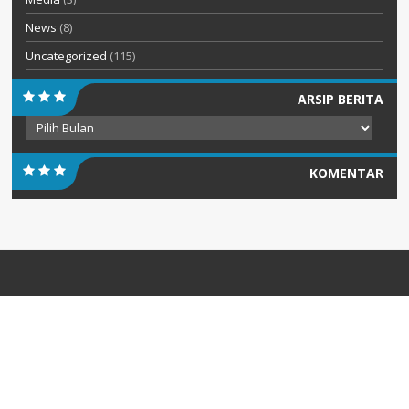
News
(8)
Uncategorized
(115)
ARSIP BERITA
Arsip
Berita
KOMENTAR
PENGUMUMAN
Diterbitkan :
Senin, 20 Jul 2026
INFORMASI PENERIMAAN PERPINDAHAN MURID TAHAP II
SEMESTER GANJIL TAHUN 2026
INFORMASI PENERIMAAN PERPINDAHAN MURID TAHAP II SEMESTER
GANJIL TAHUN 2026 AKAN DIUMUMKAN PADA...