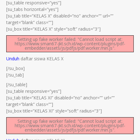
[su_table responsive=”yes”]
[su_tabs horizontal=”yes”]
[su_tab title=”KELAS X” disabled=”no” anchor=”” url=””
target=”blank” class=””]
[su_box title=”KELAS X” style=”soft” radius=”3″]
Setting up fake worker failed: "Cannot load script at:
https://www.sman67-jkt.sch.id/wp-content/plugins/pdf-
embedder/assets/js/pdfjs/pdf.worker.min.js".
Unduh
daftar siswa KELAS X
[/su_box]
[/su_tab]
[/su_table]
[su_table responsive=”yes”]
[su_tab title=”KELAS XI” disabled=”no” anchor=”” url=””
target=”blank” class=””]
[su_box title=”KELAS XI” style=”soft” radius=”3″]
Setting up fake worker failed: "Cannot load script at:
https://www.sman67-jkt.sch.id/wp-content/plugins/pdf-
embedder/assets/js/pdfjs/pdf.worker.min.js".