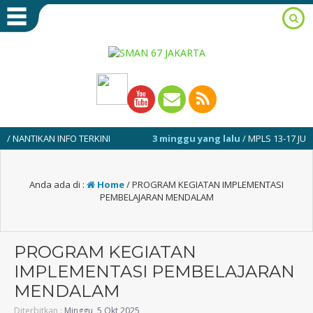
NTIKAN INFO TERKINI
3 minggu yang lalu
/ MPLS 13-17 JULI 2026
Anda ada di :
Home
/
PROGRAM KEGIATAN IMPLEMENTASI
PEMBELAJARAN MENDALAM
PROGRAM KEGIATAN
IMPLEMENTASI PEMBELAJARAN
MENDALAM
Diterbitkan :
Minggu, 5 Okt 2025