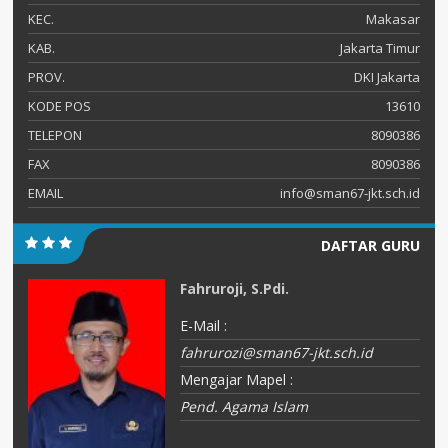
KEC.
Makasar
KAB.
Jakarta Timur
PROV.
DKI Jakarta
KODE POS
13610
TELEPON
8090386
FAX
8090386
EMAIL
info@sman67-jkt.sch.id
DAFTAR GURU
Fahruroji, S.Pdi.
E-Mail :
fahrurozi@sman67-jkt.sch.id
Mengajar Mapel :
Pend. Agama Islam