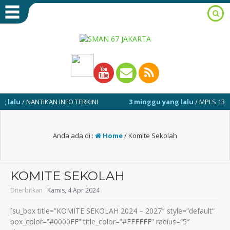
u
/ NANTIKAN INFO TERKINI
3 minggu yang lalu
/ MPLS 13-17 JULI
Anda ada di :
Home
/
Komite Sekolah
KOMITE SEKOLAH
Diterbitkan :
Kamis, 4 Apr 2024
[su_box title=”KOMITE SEKOLAH 2024 – 2027″ style=”default”
box_color=”#0000FF” title_color=”#FFFFFF” radius=”5″