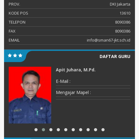
PROV.
DKI Jakarta
KODE POS
13610
TELEPON
8090386
FAX
8090386
EMAIL
info@sman67-jkt.sch.id
DAFTAR GURU
Apit Juhara, M.Pd.
E-Mail :
Mengajar Mapel :