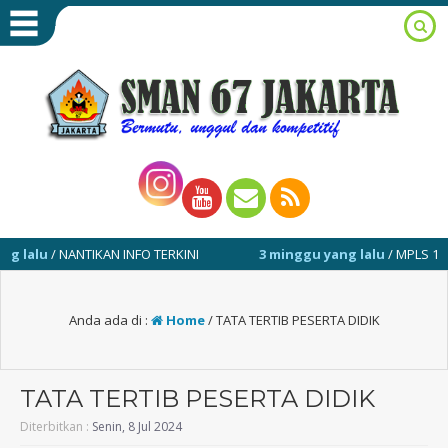
alu
/ NANTIKAN INFO TERKINI
3 minggu yang lalu
/ MPLS 13-17 J
Anda ada di :
Home
/
TATA TERTIB PESERTA DIDIK
TATA TERTIB PESERTA DIDIK
Diterbitkan :
Senin, 8 Jul 2024