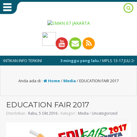
N INFO TERKINI
3 minggu yang lalu
/ MPLS 13-17 JULI 2026
Anda ada di :
Home
/
Media
/
EDUCATION FAIR 2017
EDUCATION FAIR 2017
Diterbitkan :
Rabu, 5 Okt 2016
- Kategori :
Media
/
Uncategorized