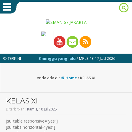
ERKINI
3 minggu yang lalu
/ MPLS 13-17 JULI 2026
1 tah
Anda ada di :
Home
/
KELAS XI
KELAS XI
Diterbitkan :
Kamis, 10 Jul 2025
[su_table responsive=”yes”]
[su_tabs horizontal=”yes”]