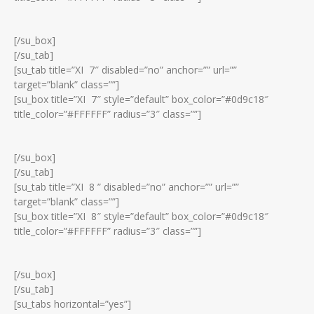
[/su_box]
[/su_tab]
[su_tab title=”XI 7″ disabled=”no” anchor=”” url=””
target=”blank” class=””]
[su_box title=”XI 7″ style=”default” box_color=”#0d9c18″
title_color=”#FFFFFF” radius=”3″ class=””]
[/su_box]
[/su_tab]
[su_tab title=”XI 8 ” disabled=”no” anchor=”” url=””
target=”blank” class=””]
[su_box title=”XI 8″ style=”default” box_color=”#0d9c18″
title_color=”#FFFFFF” radius=”3″ class=””]
[/su_box]
[/su_tab]
[su_tabs horizontal=”yes”]