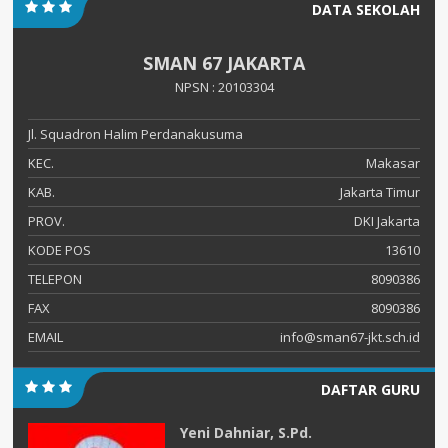
DATA SEKOLAH
SMAN 67 JAKARTA
NPSN : 20103304
Jl. Squadron Halim Perdanakusuma
KEC.
Makasar
KAB.
Jakarta Timur
PROV.
DKI Jakarta
KODE POS
13610
TELEPON
8090386
FAX
8090386
EMAIL
info@sman67-jkt.sch.id
DAFTAR GURU
Yeni Dahniar, S.Pd.