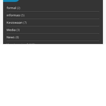
formal
(2)
informasi
(5)
Kesiswaan
(7)
Media
(3)
News
(8)
Uncategorized
(115)
ARSIP BERITA
Arsip
Berita
KOMENTAR