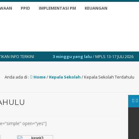
SWAAN
PPID
IMPLEMENTASI PM
KEUANGAN
INI
3 minggu yang lalu
/ MPLS 13-17 JULI 2026
1 tahun
Anda ada di :
Home
/
Kepala Sekolah
/
Kepala Sekolah Terdahulu
AHULU
yle=”simple” open=”yes”]