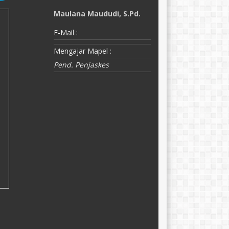
Maulana Maududi, S.Pd.
D
E-Mail :
E-
Mengajar Mapel :
M
Pend. Penjaskes
K