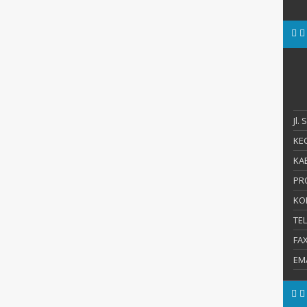
Jl.
KEC
KAB
PR
KO
TE
FA
EM