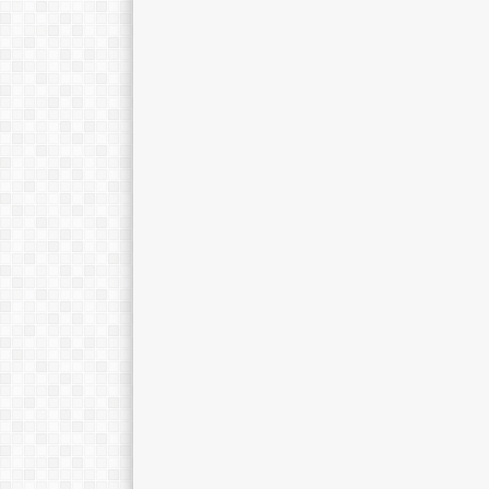
Dra. Sri Kustantinah
Christina Lina,
E-Mail :
E-Mail :
demetriachrist
Mengajar Mapel :
Mengajar Mapel 
Biologi
Bahasa Jerman