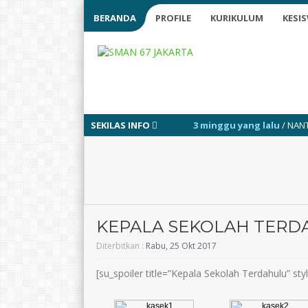
BERANDA
PROFILE
KURIKULUM
KESI
SEKILAS INFO
3 minggu yang lalu
/ NANTIKAN INFO TERK
KEPALA SEKOLAH TERD
Diterbitkan :
Rabu, 25 Okt 2017
[su_spoiler title=”Kepala Sekolah Terdahulu” st