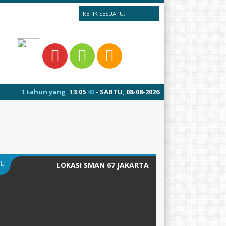
 yang lalu
/ Selamat datang di website SMA Negeri 67 Jakarta.
13
:
05
41
- SABTU, 08-08-2026
LOKASI SMAN 67 JAKARTA