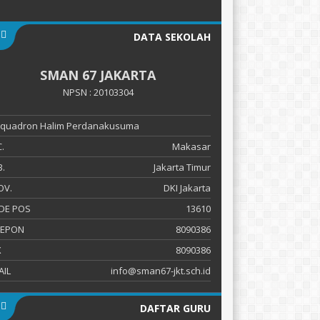
DATA SEKOLAH
SMAN 67 JAKARTA
NPSN : 20103304
 Squadron Halim Perdanakusuma
.
Makasar
.
Jakarta Timur
OV.
DKI Jakarta
DE POS
13610
LEPON
8090386
X
8090386
AIL
info@sman67-jkt.sch.id
DAFTAR GURU