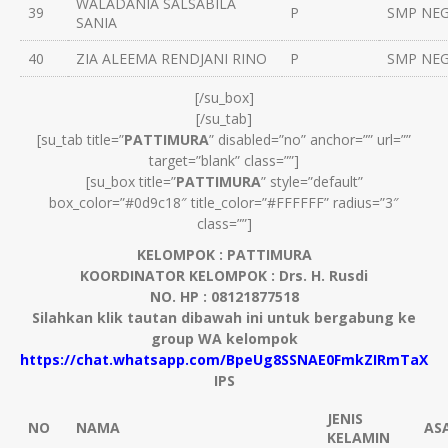
WALADANIA SALSABILA
39
P
SMP NEG
SANIA
40
ZIA ALEEMA RENDJANI RINO
P
SMP NEG
[/su_box]
[/su_tab]
[su_tab title=”
PATTIMURA
” disabled=”no” anchor=”” url=””
target=”blank” class=””]
[su_box title=”
PATTIMURA
” style=”default”
box_color=”#0d9c18″ title_color=”#FFFFFF” radius=”3″
class=””]
KELOMPOK : PATTIMURA
KOORDINATOR KELOMPOK : Drs. H. Rusdi
NO. HP : 08121877518
Silahkan klik tautan dibawah ini untuk bergabung ke
group WA kelompok
https://chat.whatsapp.com/BpeUg8SSNAE0FmkZIRmTaX
IPS
JENIS
NO
NAMA
AS
KELAMIN