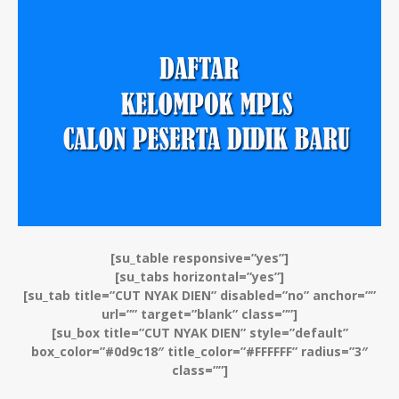
[su_table responsive=”yes”]
[su_tabs horizontal=”yes”]
[su_tab title=”CUT NYAK DIEN” disabled=”no” anchor=””
url=”” target=”blank” class=””]
[su_box title=”CUT NYAK DIEN” style=”default”
box_color=”#0d9c18″ title_color=”#FFFFFF” radius=”3″
class=””]