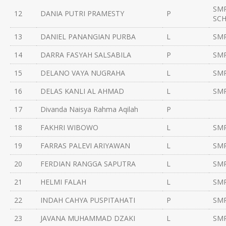
SMP
12
DANIA PUTRI PRAMESTY
P
SC
13
DANIEL PANANGIAN PURBA
L
SMP
14
DARRA FASYAH SALSABILA
P
SMP
15
DELANO VAYA NUGRAHA
L
SM
16
DELAS KANLI AL AHMAD
L
SMP
17
Divanda Naisya Rahma Aqilah
P
18
FAKHRI WIBOWO
L
SMP
19
FARRAS PALEVI ARIYAWAN
L
SMP
20
FERDIAN RANGGA SAPUTRA
L
SMP
21
HELMI FALAH
L
SMP
22
INDAH CAHYA PUSPITAHATI
P
SMP
23
JAVANA MUHAMMAD DZAKI
L
SMP