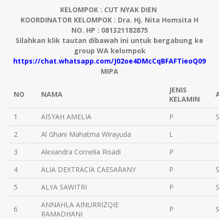
KELOMPOK : CUT NYAK DIEN
KOORDINATOR KELOMPOK : Dra. Hj. Nita Homsita H
NO. HP : 081321182875
Silahkan klik tautan dibawah ini untuk bergabung ke
group WA kelompok
https://chat.whatsapp.com/J02oe4DMcCqBFAFTieoQ09
MIPA
JENIS
NO
NAMA
KELAMIN
1
AISYAH AMELIA
P
2
Al Ghani Mahatma Wirayuda
L
3
Alexandra Cornelia Risadi
P
4
ALIA DEXTRACIA CAESARANY
P
5
ALYA SAWITRI
P
ANNAHLA AINURRIZQIE
6
P
RAMADHANI