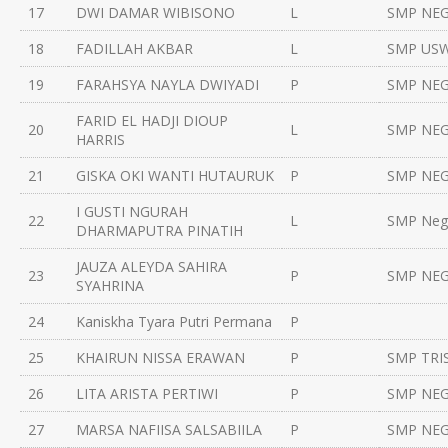
17
DWI DAMAR WIBISONO
L
SMP NEG
18
FADILLAH AKBAR
L
SMP US
19
FARAHSYA NAYLA DWIYADI
P
SMP NEG
FARID EL HADJI DIOUP
20
L
SMP NEG
HARRIS
21
GISKA OKI WANTI HUTAURUK
P
SMP NEG
I GUSTI NGURAH
22
L
SMP Nege
DHARMAPUTRA PINATIH
JAUZA ALEYDA SAHIRA
23
P
SMP NEG
SYAHRINA
24
Kaniskha Tyara Putri Permana
P
25
KHAIRUN NISSA ERAWAN
P
SMP TRI
26
LITA ARISTA PERTIWI
P
SMP NEG
27
MARSA NAFIISA SALSABIILA
P
SMP NEG