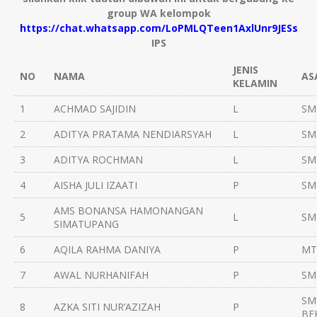
group WA kelompok
https://chat.whatsapp.com/LoPMLQTeen1AxlUnr9JESs
IPS
JENIS
NO
NAMA
AS
KELAMIN
1
ACHMAD SAJIDIN
L
SM
2
ADITYA PRATAMA NENDIARSYAH
L
SM
3
ADITYA ROCHMAN
L
SM
4
AISHA JULI IZAATI
P
SM
AMS BONANSA HAMONANGAN
5
L
SM
SIMATUPANG
6
AQILA RAHMA DANIYA
P
MTs
7
AWAL NURHANIFAH
P
SM
SM
8
AZKA SITI NUR’AZIZAH
P
BE