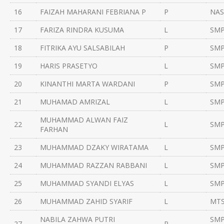
16
FAIZAH MAHARANI FEBRIANA P
P
NAS
17
FARIZA RINDRA KUSUMA
L
SMP
18
FITRIKA AYU SALSABILAH
P
SMP
19
HARIS PRASETYO
L
SMP
20
KINANTHI MARTA WARDANI
P
SMP
21
MUHAMAD AMRIZAL
L
SMP
MUHAMMAD ALWAN FAIZ
22
L
SMP
FARHAN
23
MUHAMMAD DZAKY WIRATAMA
L
SMP
24
MUHAMMAD RAZZAN RABBANI
L
SMP
25
MUHAMMAD SYANDI ELYAS
L
SMP
26
MUHAMMAD ZAHID SYARIF
L
MTS
NABILA ZAHWA PUTRI
SMP
27
P