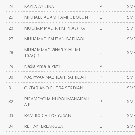
24
KAYLA AYDINA
P
SMP
25
MIKHAEL ADAM TAMPUBOLON
L
SMP
26
MOCHAMMAD RIFKI PRAWIRA
L
SMP
27
MUHAMAD FAUZAN BAEHAQI
L
SMP
MUHAMMAD GHARIY HILMI
28
L
SMP
TSAQIB
29
Nadia Amalia Putri
P
30
NASYWAA NABIILAH RAHIIDAH
P
SMP
31
OKTARIANO PUTRA SERDIAN
L
SMP
PIRAMEYCHA NUROHMANAIFAH
32
P
SM
A.P
33
RAMIRO CAHYO YUSAN
L
SMP
34
REIHAN ERLANGGA
L
SMP