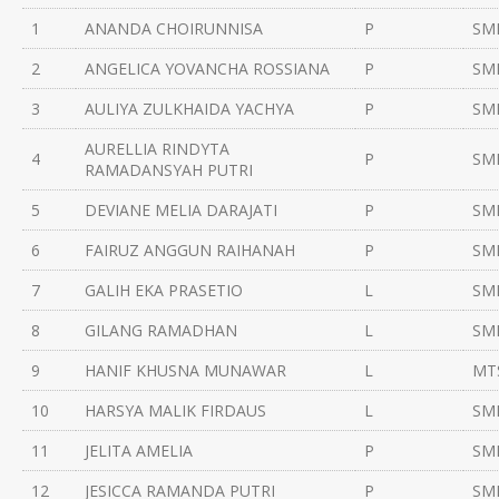
1
ANANDA CHOIRUNNISA
P
SMP
2
ANGELICA YOVANCHA ROSSIANA
P
SM
3
AULIYA ZULKHAIDA YACHYA
P
SMP
AURELLIA RINDYTA
4
P
SMP
RAMADANSYAH PUTRI
5
DEVIANE MELIA DARAJATI
P
SMP
6
FAIRUZ ANGGUN RAIHANAH
P
SMP
7
GALIH EKA PRASETIO
L
SMP
8
GILANG RAMADHAN
L
SMP
9
HANIF KHUSNA MUNAWAR
L
MTS
10
HARSYA MALIK FIRDAUS
L
SMP
11
JELITA AMELIA
P
SMP
12
JESICCA RAMANDA PUTRI
P
SMP