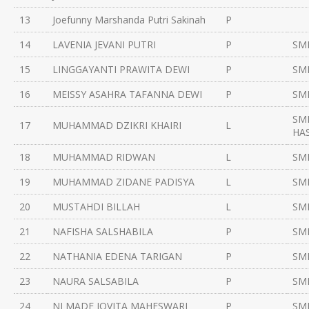
13
Joefunny Marshanda Putri Sakinah
P
14
LAVENIA JEVANI PUTRI
P
SMP
15
LINGGAYANTI PRAWITA DEWI
P
SMP
16
MEISSY ASAHRA TAFANNA DEWI
P
SMP
SM
17
MUHAMMAD DZIKRI KHAIRI
L
HA
18
MUHAMMAD RIDWAN
L
SMP
19
MUHAMMAD ZIDANE PADISYA
L
SMP
20
MUSTAHDI BILLAH
L
SMP
21
NAFISHA SALSHABILA
P
SMP
22
NATHANIA EDENA TARIGAN
P
SMP
23
NAURA SALSABILA
P
SMP
24
NI MADE JOVITA MAHESWARI
P
SMP