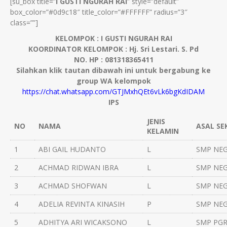
[su_box title=”
I GUSTI NGURAH RAI
” style=”default”
box_color=”#0d9c18″ title_color=”#FFFFFF” radius=”3″
class=””]
KELOMPOK : I GUSTI NGURAH RAI
KOORDINATOR KELOMPOK : Hj. Sri Lestari. S. Pd
NO. HP : 081318365411
Silahkan klik tautan dibawah ini untuk bergabung ke
group WA kelompok
https://chat.whatsapp.com/GTJMxhQEt6vLk6bgKdIDAM
IPS
JENIS
NO
NAMA
ASAL SE
KELAMIN
1
ABI GAIL HUDANTO
L
SMP NEG
2
ACHMAD RIDWAN IBRA
L
SMP NEG
3
ACHMAD SHOFWAN
L
SMP NEG
4
ADELIA REVINTA KINASIH
P
SMP NEG
5
ADHITYA ARI WICAKSONO
L
SMP PGR