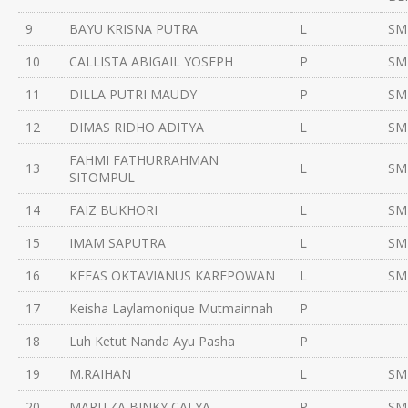
9
BAYU KRISNA PUTRA
L
SM
10
CALLISTA ABIGAIL YOSEPH
P
SM
11
DILLA PUTRI MAUDY
P
SM
12
DIMAS RIDHO ADITYA
L
SM
FAHMI FATHURRAHMAN
13
L
SM
SITOMPUL
14
FAIZ BUKHORI
L
SM
15
IMAM SAPUTRA
L
SM
16
KEFAS OKTAVIANUS KAREPOWAN
L
SM
17
Keisha Laylamonique Mutmainnah
P
18
Luh Ketut Nanda Ayu Pasha
P
19
M.RAIHAN
L
SM
20
MARITZA BINKY CALYA
P
SM