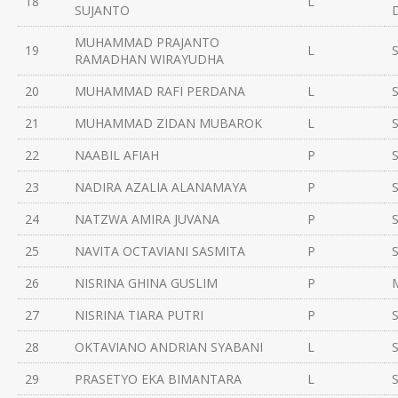
18
L
SUJANTO
MUHAMMAD PRAJANTO
19
L
RAMADHAN WIRAYUDHA
20
MUHAMMAD RAFI PERDANA
L
21
MUHAMMAD ZIDAN MUBAROK
L
22
NAABIL AFIAH
P
23
NADIRA AZALIA ALANAMAYA
P
24
NATZWA AMIRA JUVANA
P
25
NAVITA OCTAVIANI SASMITA
P
26
NISRINA GHINA GUSLIM
P
27
NISRINA TIARA PUTRI
P
28
OKTAVIANO ANDRIAN SYABANI
L
29
PRASETYO EKA BIMANTARA
L