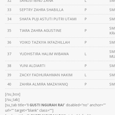
32
SANUSI IBNU ZANA
L
SM
33
SEPTRY ZAHRA SHABILLA
P
SM
34
SHAFA PUJI ASTUTI PUTRI UTAMI
P
SM
SM
35
TIARA ZAHRA AGUSTINE
P
KR
36
YOIKO TAZKIYA IKFAZHILLAH
P
SM
SM
37
YUDHISTIRA HALIM WIBAWA
L
MU
38
YUNI ALDIARTI
P
SM
39
ZACKY FADHURAHMAN HAKIM
L
SM
40
ZAHRA ALMIRA MAZAYANIQ
P
SM
[/su_box]
[/su_tab]
[su_tab title=”
I GUSTI NGURAH RAI
” disabled=”no” anchor=””
url=”” target=”blank” class=””]