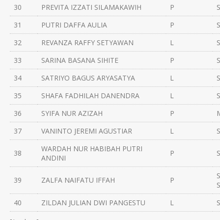
30
PREVITA IZZATI SILAMAKAWIH
P
31
PUTRI DAFFA AULIA
P
32
REVANZA RAFFY SETYAWAN
L
33
SARINA BASANA SIHITE
P
34
SATRIYO BAGUS ARYASATYA
L
35
SHAFA FADHILAH DANENDRA
L
36
SYIFA NUR AZIZAH
P
37
VANINTO JEREMI AGUSTIAR
L
WARDAH NUR HABIBAH PUTRI
38
P
ANDINI
39
ZALFA NAIFATU IFFAH
P
40
ZILDAN JULIAN DWI PANGESTU
L