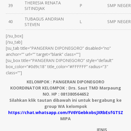
THERESIA RENATA
39
P
SMP NEGERI
SITINDJAK
TUBAGUS ANDRIAN
40
L
SMP NEGERI
STEVEN
[/su_box]
[/su_tab]
[su_tab title=”PANGERAN DIPONEGORO” disabled=”no”
anchor=”” url=”” target=”blank” class=””]
[su_box title=”PANGERAN DIPONEGORO” style=”default”
box_color=”#0d9c18″ title_color=”#FFFFFF” radius=”3″
class=””]
KELOMPOK : PANGERAN DIPONEGORO
KOORDINATOR KELOMPOK : Drs. Saut TMD Marpaung
NO. HP : 081380564652
Silahkan klik tautan dibawah ini untuk bergabung ke
group WA kelompok
https://chat.whatsapp.com/FV6YGebkobsJXRbEsfGTSZ
MIPA
JENIS