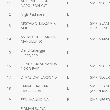
ANTONIUS SAMUEL
11
L
SMP NEGERI
NAPOLEON YUT
12
Argia Padmasari
L
ARSYAD GHUDZAMIR
SMP ISLAM 
13
L
AFIF
BOARDING
ASTRID TIUR FARELINE
14
P
SMP MARSU
MANULLANG
Darryl Erlangga
15
L
Sudaryono
DENDY KRESHNANDA
16
L
SMP NEGERI
NOOR FAJRI
17
DIMAS DWI LAKSONO
L
SMP NEGERI
FARRAS HADYAN
SMP ISLAM 
18
L
CAKRADARA
JAKAPERMA
19
FENI MAULIDINA
P
SMP NEGERI
FIRMAN SURYA