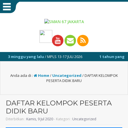
g lalu
/ MPLS 13-17 JULI 2026
1 tahun yang lalu
/ Selamat datang
Anda ada di :
Home
/
Uncategorized
/
DAFTAR KELOMPOK
PESERTA DIDIK BARU
DAFTAR KELOMPOK PESERTA
DIDIK BARU
Diterbitkan :
Kamis, 9 Jul 2020
- Kategori :
Uncategorized