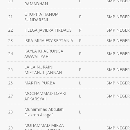
20
L
SMP NEGERI
RAMADHAN
GHUPITA HANUM
21
P
SMP NEGERI
SUNDARENI
22
HELGA JAVIERA FIRDAUS
P
SMP NEGERI
23
ISRA MIRAJESY SEPTANIA
P
SMP NEGERI
KAYLA KHAERUNISA
24
P
SMP NEGERI
AWWALIYAH
LAILA NURAINI
25
P
SMP NEGERI
MIFTAHUL JANNAH
26
MARTIN PURBA
L
SMP NEGERI
MOCHAMMAD DZAKI
27
L
SMP NEGERI
AFKARSYAH
Muhammad Abdulah
28
L
Dzikron Assgaf
MUHAMMAD MIRZA
29
L
SMP NEGERI