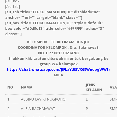
[/su_box]
[/su_tab]
[su_tab title=”TEUKU IMAM BONJOL” disabled=”no”
anchor=”” url=”” target=”blank” class=””]
[su_box title=”TEUKU IMAM BONJOL” style=”default”
box_color=”#0d9c18″ title_color=”#FFFFFF” radius=”3″
class=””]
KELOMPOK : TEUKU IMAM BONJOL
KOORDINATOR KELOMPOK : Dra. Sukmawati
NO. HP : 081310234762
Silahkan klik tautan dibawah ini untuk bergabung ke
group WA kelompok
https://chat.whatsapp.com/JIFLaYUl5VX69WnqpgWWfr
MIPA
JENIS
NO
NAMA
ASA
KELAMIN
1
ALBIRU DWIKI NUGROHO
L
SMP
2
ALFIA RACHMAWATI
P
SMP