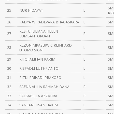
SM
25
NUR HIDAYAT
L
KR
26
RADYA WIRADEVARA BHAGASKARA
L
SMP
RESTU JULIANA HELEN
27
P
SMP
LUMBANTORUAN
REZON MRASBIWIC REINHARD
28
L
SMP
UTOMO SIGN
29
RIFQI ALIFIAN KARIM
L
SM
30
RISFADLI LUTHFIANTO
L
SMP
31
RIZKI PRIHADI PRAKOSO
L
SMP
32
SAFNA AULIA RAHMAH DANA
P
SMP
33
SALSABILLA AZZAHRA
P
SMP
34
SANSAN IHSAN HAKIM
L
SMP