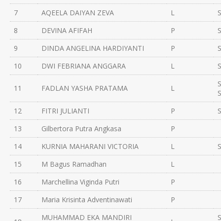
7
AQEELA DAIYAN ZEVA
L
8
DEVINA AFIFAH
P
9
DINDA ANGELINA HARDIYANTI
P
10
DWI FEBRIANA ANGGARA
L
11
FADLAN YASHA PRATAMA
L
12
FITRI JULIANTI
P
13
Gilbertora Putra Angkasa
P
14
KURNIA MAHARANI VICTORIA
L
15
M Bagus Ramadhan
L
16
Marchellina Viginda Putri
P
17
Maria Krisinta Adventinawati
P
MUHAMMAD EKA MANDIRI