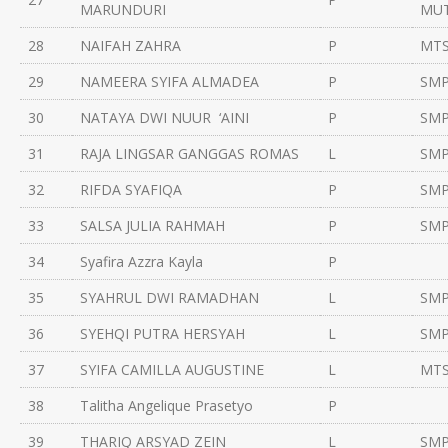
MARUNDURI
MU
28
NAIFAH ZAHRA
P
MTS
29
NAMEERA SYIFA ALMADEA
P
SMP
30
NATAYA DWI NUUR ‘AINI
P
SMP
31
RAJA LINGSAR GANGGAS ROMAS
L
SMP
32
RIFDA SYAFIQA
P
SMP
33
SALSA JULIA RAHMAH
P
SMP
34
Syafira Azzra Kayla
P
35
SYAHRUL DWI RAMADHAN
L
SMP
36
SYEHQI PUTRA HERSYAH
L
SMP
37
SYIFA CAMILLA AUGUSTINE
L
MTS
38
Talitha Angelique Prasetyo
P
39
THARIQ ARSYAD ZEIN
L
SMP