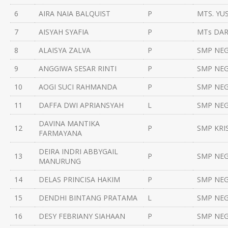
6
AIRA NAIA BALQUIST
P
MTS. YU
7
AISYAH SYAFIA
P
MTs DA
8
ALAISYA ZALVA
P
SMP NEG
9
ANGGIWA SESAR RINTI
P
SMP NEG
10
AOGI SUCI RAHMANDA
P
SMP NEG
11
DAFFA DWI APRIANSYAH
L
SMP NEG
DAVINA MANTIKA
12
P
SMP KRI
FARMAYANA
DEIRA INDRI ABBYGAIL
13
P
SMP NEG
MANURUNG
14
DELAS PRINCISA HAKIM
P
SMP NEG
15
DENDHI BINTANG PRATAMA
L
SMP NEG
16
DESY FEBRIANY SIAHAAN
P
SMP NEG