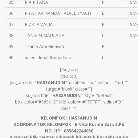
35
RIA RIFANA
P
SMP
36
RIFAT AVINANDA FADILL SYACH
L
SMP
37
RIZKI AMALIA
P
SMP
38
TANSEN MAULANA
L
SMP
39
Tsania Arni Hidayati
P
40
Valens Iqbal Ramadhan
L
[/su_box]
[/su_tab]
[su_tab title=”
HASSANUDIN
” disabled=”no” anchor=”” url=””
target=”blank” class=””]
[su_box title=”
HASSANUDIN
” style=”default”
box_color=”#0d9c18″ title_color=”#FFFFFF” radius=”3″
class=””]
KELOMPOK : HASSANUDIN
KOORDINATOR KELOMPOK : Ervita Kurnia Sari, S.Pd
NO. HP : 085642246050
Silahkan klik tautan dibawah ini untuk bergabung ke