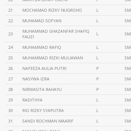
21
MOCHAMAD RIZKY NUGROHO
L
SM
22
MUHAMAD SOFYAN
L
SM
MUHAMMAD GHAZANFAR SHAFIQ
23
L
SM
FAUZI
24
MUHAMMAD RAFIQ
L
SM
25
MUHAMMAD RIZKI MULIAWAN
L
SM
26
NAFEEZA AULIA PUTRI
P
SM
27
NASYWA IZRA
P
SM
28
NIRWASITA RAHAYU
P
SM
29
RADITHYA
L
SM
30
RIO RIZKY SYAPUTRA
L
SM
31
SANDI ROCHMAN MAARIF
L
SM