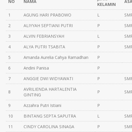
NO
NAMA
ASA
KELAMIN
1
AGUNG HARI PRABOWO
L
SMP
2
ALIYYAH SEPTIANI PUTRI
P
SMP
3
ALVIN FEBRIANSYAH
L
SMP
4
ALYA PUTRI TSABITA
P
SMP
5
Amanda Aurelia Cahya Ramadhan
P
6
Andini Panisa
P
7
ANGGIE DWI WIDYAWATI
P
SMP
AVRILIENDA HARTALENTIA
8
P
SMP
GINTING
9
Azzahra Putri Istiani
P
10
BINTANG SEPTA SAPUTRA
L
SMP
11
CINDY CAROLINA SINAGA
P
SMP