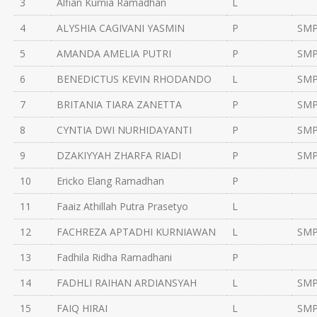
3
Alfian Kurnia Ramadhan
L
4
ALYSHIA CAGIVANI YASMIN
P
SMP
5
AMANDA AMELIA PUTRI
P
SMP
6
BENEDICTUS KEVIN RHODANDO
L
SMP
7
BRITANIA TIARA ZANETTA
P
SMP
8
CYNTIA DWI NURHIDAYANTI
P
SMP
9
DZAKIYYAH ZHARFA RIADI
P
SMP
10
Ericko Elang Ramadhan
P
11
Faaiz Athillah Putra Prasetyo
L
12
FACHREZA APTADHI KURNIAWAN
L
SMP
13
Fadhila Ridha Ramadhani
P
14
FADHLI RAIHAN ARDIANSYAH
L
SMP
15
FAIQ HIRAI
L
SMP