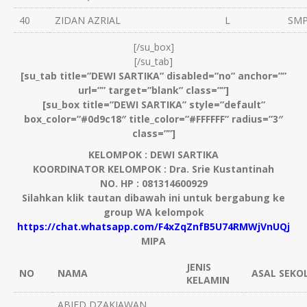
40
ZIDAN AZRIAL
L
SMP
[/su_box]
[/su_tab]
[su_tab title=”DEWI SARTIKA” disabled=”no” anchor=””
url=”” target=”blank” class=””]
[su_box title=”DEWI SARTIKA” style=”default”
box_color=”#0d9c18″ title_color=”#FFFFFF” radius=”3″
class=””]
KELOMPOK : DEWI SARTIKA
KOORDINATOR KELOMPOK : Dra. Srie Kustantinah
NO. HP : 081314600929
Silahkan klik tautan dibawah ini untuk bergabung ke
group WA kelompok
https://chat.whatsapp.com/F4xZqZnfB5U74RMWjVnUQj
MIPA
JENIS
NO
NAMA
ASAL SEKO
KELAMIN
ABIED DZAKIAWAN