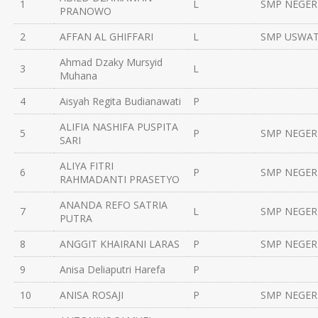
1
L
SMP NEGERI
PRANOWO
2
AFFAN AL GHIFFARI
L
SMP USWA
Ahmad Dzaky Mursyid
3
L
Muhana
4
Aisyah Regita Budianawati
P
ALIFIA NASHIFA PUSPITA
5
P
SMP NEGERI
SARI
ALIYA FITRI
6
P
SMP NEGERI
RAHMADANTI PRASETYO
ANANDA REFO SATRIA
7
L
SMP NEGERI
PUTRA
8
ANGGIT KHAIRANI LARAS
P
SMP NEGERI
9
Anisa Deliaputri Harefa
P
10
ANISA ROSAJI
P
SMP NEGERI