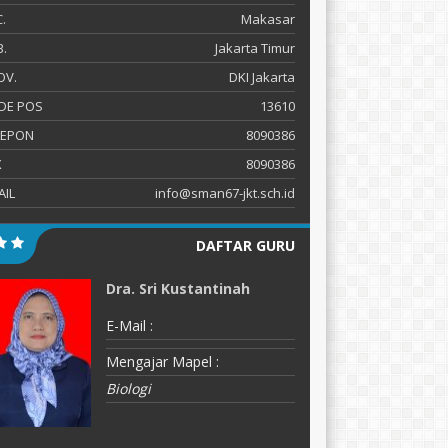
.
Makasar
.
Jakarta Timur
OV.
DKI Jakarta
DE POS
13610
LEPON
8090386
X
8090386
AIL
info@sman67-jkt.sch.id
DAFTAR GURU
Dra. Sri Kustantinah
D
E-Mail :
E-
Mengajar Mapel :
M
Biologi
K