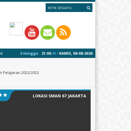
 minggu yang lalu
/ MPLS 13-17 JULI 2026
21
:
06
37
- KAMIS, 06-08-2026
1 tahun yang lalu
/ Se
un Pelajaran 2022/2023
LOKASI SMAN 67 JAKARTA