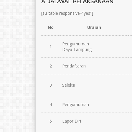
A. JADWAL PELAKSANAAN
[su_table responsive=”yes”]
No
Uraian
Pengumuman
1
Daya Tampung
2
Pendaftaran
3
Seleksi
4
Pengumuman
5
Lapor Diri