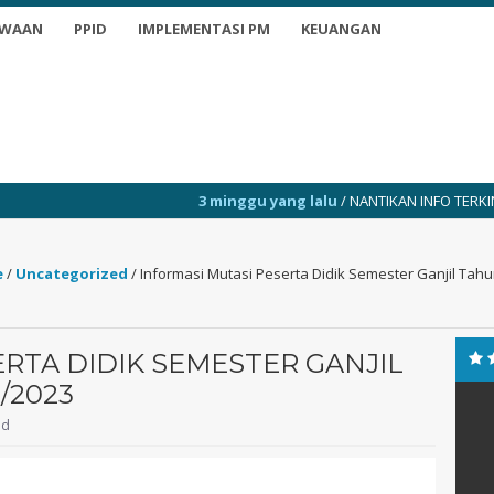
SWAAN
PPID
IMPLEMENTASI PM
KEUANGAN
3 minggu yang lalu
/ NANTIKAN INFO TERKINI
3
e
/
Uncategorized
/
Informasi Mutasi Peserta Didik Semester Ganjil Tah
RTA DIDIK SEMESTER GANJIL
/2023
ed