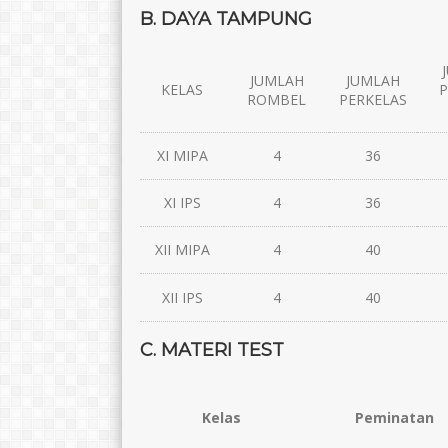
B. DAYA TAMPUNG
JUMLAH
JUMLAH
KELAS
P
ROMBEL
PERKELAS
XI MIPA
4
36
XI IPS
4
36
XII MIPA
4
40
Maulana Maududi, S.Pd.
Apit Juhara, M.
XII IPS
4
40
E-Mail :
E-Mail :
C. MATERI TEST
Mengajar Mapel :
Mengajar Mapel 
Pend. Penjaskes
Kelas
Peminatan