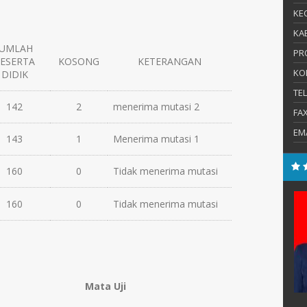
KEC
KAB
JUMLAH
PR
ESERTA
KOSONG
KETERANGAN
KO
DIDIK
TE
142
2
menerima mutasi 2
FA
EM
143
1
Menerima mutasi 1
160
0
Tidak menerima mutasi
Pd.
Mulyono, S.Pd.
160
0
Tidak menerima mutasi
E-Mail :
:
Mengajar Mapel :
Kimia
Mata Uji