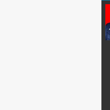
, S.Kom
Erawan Wiyardi, S.Pd.
E-Mail :
il.com
Mengajar Mapel :
:
Geografi