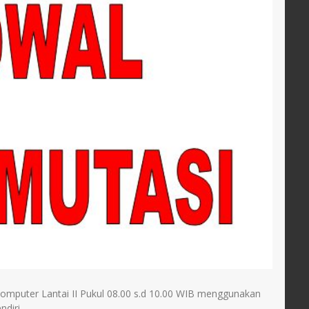
Komputer Lantai II Pukul 08.00 s.d 10.00 WIB menggunakan
diri.