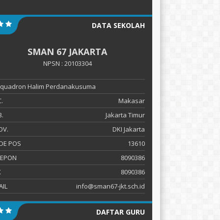
DATA SEKOLAH
SMAN 67 JAKARTA
NPSN : 20103304
 Squadron Halim Perdanakusuma
.
Makasar
.
Jakarta Timur
OV.
DKI Jakarta
DE POS
13610
LEPON
8090386
X
8090386
AIL
info@sman67-jkt.sch.id
DAFTAR GURU