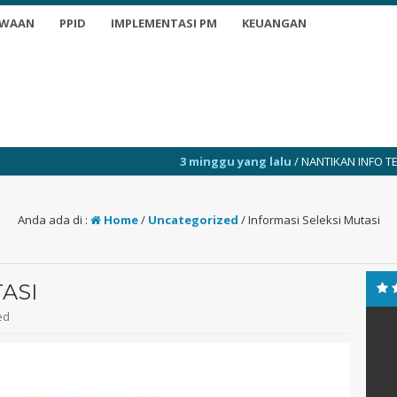
SWAAN
PPID
IMPLEMENTASI PM
KEUANGAN
3 minggu yang lalu
/ NANTIKAN INFO TERKINI
3
Anda ada di :
Home
/
Uncategorized
/
Informasi Seleksi Mutasi
ASI
ed