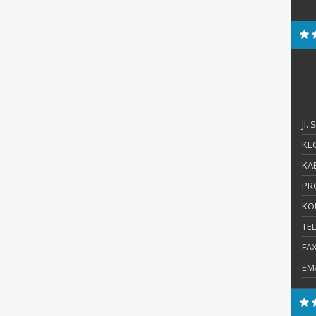
Jl.
KEC
KAB
PR
KO
TE
FA
EM