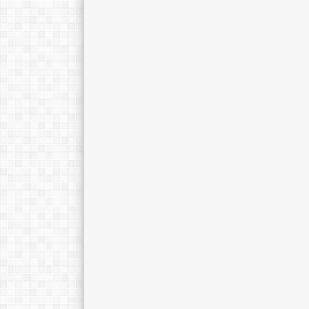
Apit Juhara, M.Pd.
Wasis Pujianto
E-Mail :
E-Mail :
wasis6767@gma
Mengajar Mapel :
Mengajar Mapel 
BTik