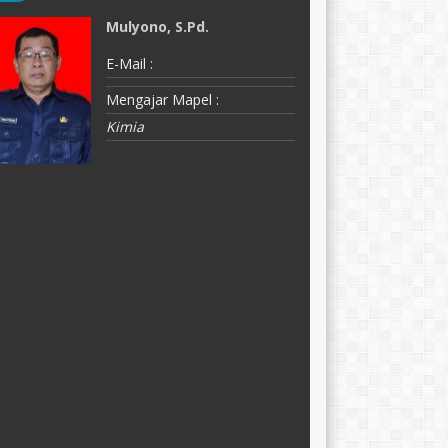
Mulyono, S.Pd.
E
E-Mail :
E-
e
Mengajar Mapel :
M
Kimia
B