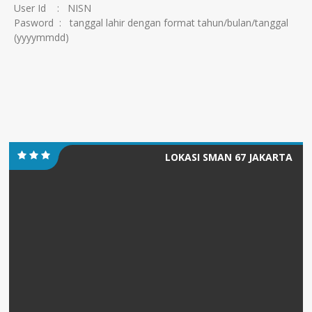
User Id : NISN
Pasword : tanggal lahir dengan format tahun/bulan/tanggal
(yyyymmdd)
LOKASI SMAN 67 JAKARTA