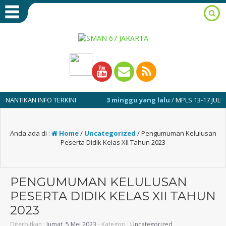
IKAN INFO TERKINI
3 minggu yang lalu
/ MPLS 13-17 JULI 2026
Anda ada di :
Home
/
Uncategorized
/
Pengumuman Kelulusan
Peserta Didik Kelas XII Tahun 2023
PENGUMUMAN KELULUSAN
PESERTA DIDIK KELAS XII TAHUN
2023
Diterbitkan :
Jumat, 5 Mei 2023
- Kategori :
Uncategorized