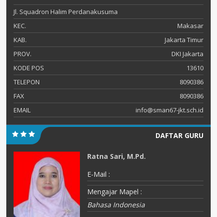
Jl. Squadron Halim Perdanakusuma
KEC.
Makasar
KAB.
Jakarta Timur
PROV.
DKI Jakarta
KODE POS
13610
TELEPON
8090386
FAX
8090386
EMAIL
info@sman67-jkt.sch.id
DAFTAR GURU
Ratna Sari, M.Pd.
E-Mail :
Mengajar Mapel :
Bahasa Indonesia