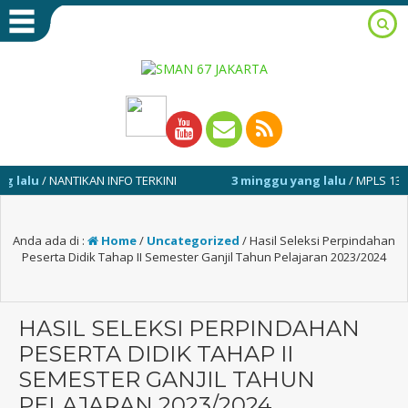
u
/ NANTIKAN INFO TERKINI
3 minggu yang lalu
/ MPLS 13-17 JULI
Anda ada di :
Home
/
Uncategorized
/
Hasil Seleksi Perpindahan
Peserta Didik Tahap II Semester Ganjil Tahun Pelajaran 2023/2024
HASIL SELEKSI PERPINDAHAN
PESERTA DIDIK TAHAP II
SEMESTER GANJIL TAHUN
PELAJARAN 2023/2024