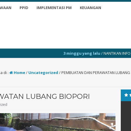
SWAAN
PPID
IMPLEMENTASI PM
KEUANGAN
3 minggu yang lalu
/ NANTIKAN INFO TERKINI
a di :
Home
/
Uncategorized
/
PEMBUATAN DAN PERAWATAN LUBANG 
ATAN LUBANG BIOPORI
ized