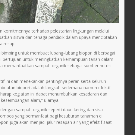
n komitmennya terhadap pelestarian lingkungan melalui
libatkan siswa dan tenaga pendidik dalam upaya menciptakan
a resap.
bimbing untuk membuat lubang-lubang biopori di berbagai
n ini bertujuan untuk meningkatkan kemampuan tanah dalam
rta memanfaatkan sampah organik sebagai sumber nutrisi
tif ini dan menekankan pentingnya peran serta seluruh
buatan biopori adalah langkah sederhana namun efektif
rharap kegiatan ini dapat menumbuhkan kesadaran dan
 keseimbangan alam,” ujarnya.
si dengan sampah organik seperti daun kering dan sisa
 kompos yang bermanfaat bagi kesuburan tanaman di
opori juga akan menjadi jalur resapan air yang efektif saat