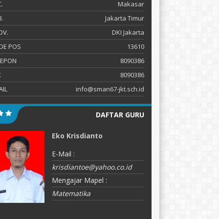
.
Makasar
.
Jakarta Timur
OV.
DKI Jakarta
DE POS
13610
LEPON
8090386
X
8090386
AIL
info@sman67-jkt.sch.id
DAFTAR GURU
Eko Krisdianto
D
E-Mail :
E-
krisdiantoe@yahoo.co.id
M
Mengajar Mapel :
K
Matematika