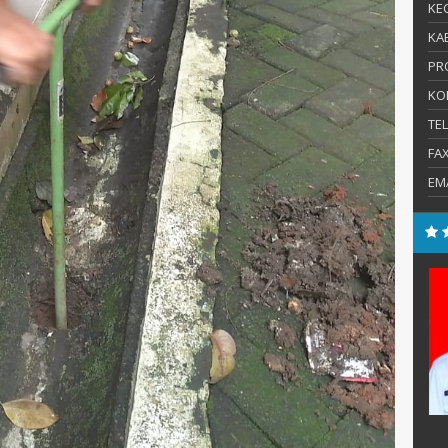
KEC
KAB
PR
KO
TE
FA
EM
Pd.
Fahruroji, S.Pdi.
E-Mail :
fahrurozi@sman67-
:
jkt.sch.id
ia
Mengajar Mapel :
Pend. Agama Islam