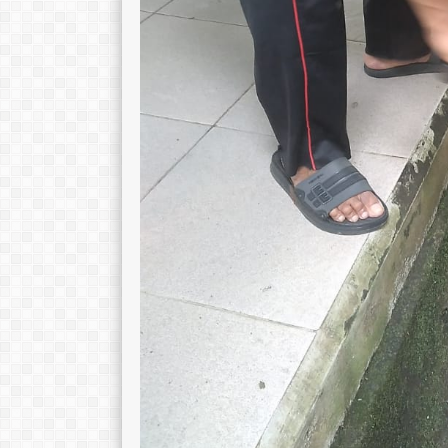
Jamilah, M.Si.
Ratna Sari, M.
E-Mail :
E-Mail :
Mengajar Mapel :
Mengajar Mapel 
Fisika
Bahasa Indones