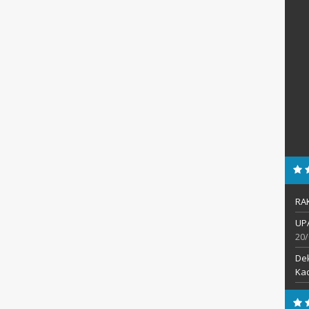
RA
UP
20/
De
Kad