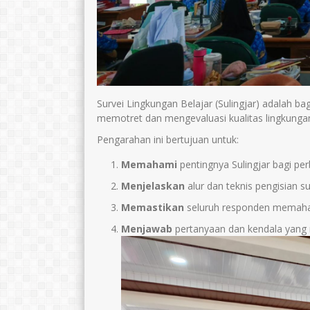
Survei Lingkungan Belajar (Sulingjar) adalah ba
memotret dan mengevaluasi kualitas lingkungan 
Pengarahan ini bertujuan untuk:
Memahami
pentingnya Sulingjar bagi per
Menjelaskan
alur dan teknis pengisian su
Ano Tohariman, S.Pd.
Erma Harlina, 
Memastikan
seluruh responden memaha
E-Mail :
E-Mail :
Menjawab
pertanyaan dan kendala yang 
anotohariman67@gmail.com
een.88shs@gma
Mengajar Mapel :
Mengajar Mapel 
Matematika
Bahasa Inggris