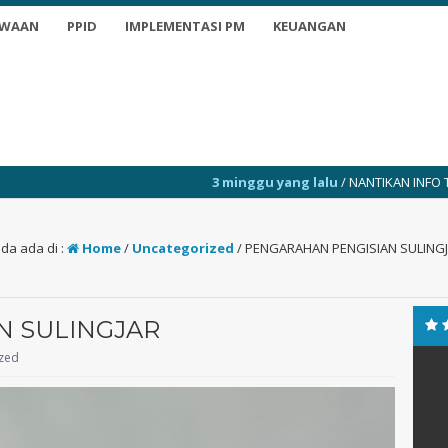
SWAAN
PPID
IMPLEMENTASI PM
KEUANGAN
3 minggu yang lalu
/ NANTIKAN INFO TERKINI
da ada di :
Home
/
Uncategorized
/
PENGARAHAN PENGISIAN SULING
N SULINGJAR
zed