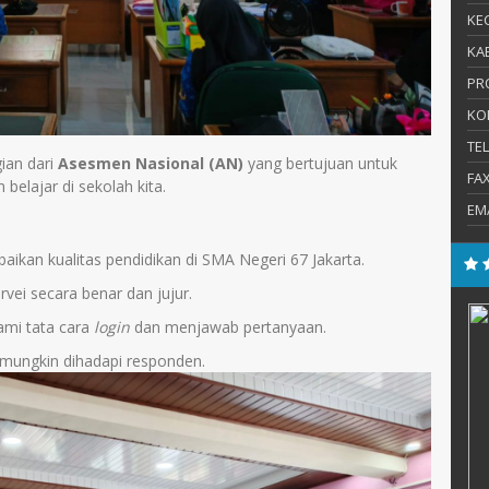
KEC
KAB
PR
KO
TE
gian dari
Asesmen Nasional (AN)
yang bertujuan untuk
FA
belajar di sekolah kita.
EM
baikan kualitas pendidikan di SMA Negeri 67 Jakarta.
rvei secara benar dan jujur.
M.Pd.
Apit Juhara, M.Pd.
mi tata cara
login
dan menjawab pertanyaan.
E-Mail :
mungkin dihadapi responden.
il.com
Mengajar Mapel :
: