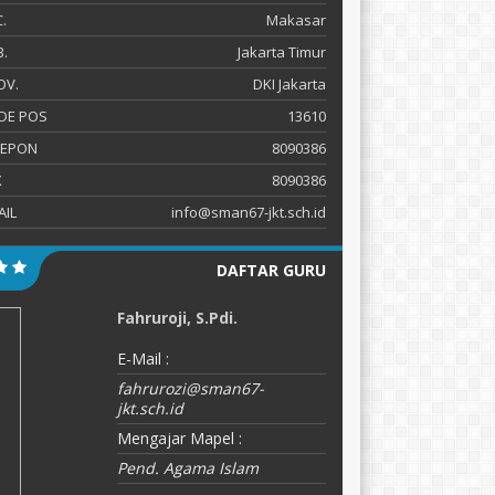
.
Makasar
.
Jakarta Timur
OV.
DKI Jakarta
DE POS
13610
LEPON
8090386
X
8090386
AIL
info@sman67-jkt.sch.id
DAFTAR GURU
Fahruroji, S.Pdi.
H
E-Mail :
E-
fahrurozi@sman67-
M
jkt.sch.id
P
Mengajar Mapel :
Pend. Agama Islam