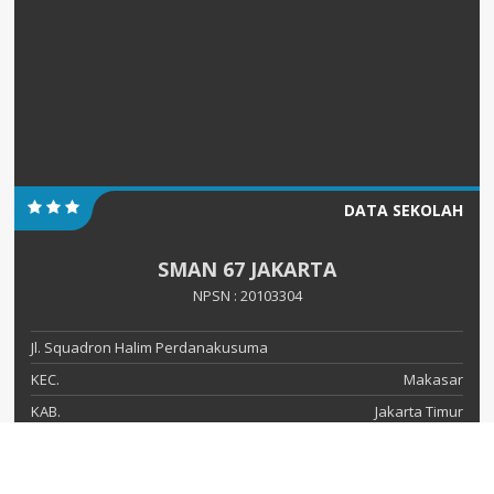
DATA SEKOLAH
SMAN 67 JAKARTA
NPSN : 20103304
Jl. Squadron Halim Perdanakusuma
KEC.
Makasar
KAB.
Jakarta Timur
PROV.
DKI Jakarta
KODE POS
13610