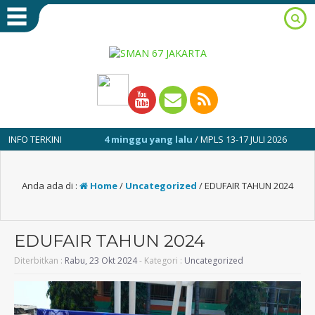
 TERKINI
4 minggu yang lalu
/ MPLS 13-17 JULI 2026
1 
Anda ada di :
Home
/
Uncategorized
/
EDUFAIR TAHUN 2024
EDUFAIR TAHUN 2024
Diterbitkan :
Rabu, 23 Okt 2024
- Kategori :
Uncategorized