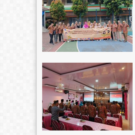
Ratna Sari, M.Pd.
Hilya Fatimah, 
E-Mail :
E-Mail :
Mengajar Mapel :
Mengajar Mapel 
Bahasa Indonesia
Pendidikan Aga