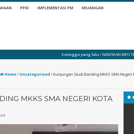
SWAAN
PPID
IMPLEMENTASI PM
KEUANGAN
3 minggu yang lalu
/ NANTIKAN INFO TERKINI
Home
/
Uncategorized
/
Kunjungan Studi Banding MKKS SMA Negeri
DING MKKS SMA NEGERI KOTA
zed