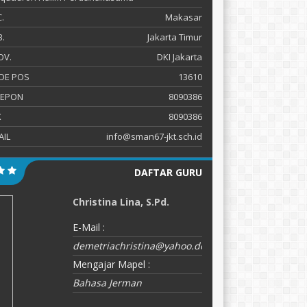
.
Makasar
.
Jakarta Timur
OV.
DKI Jakarta
DE POS
13610
LEPON
8090386
X
8090386
AIL
info@sman67-jkt.sch.id
DAFTAR GURU
Christina Lina, S.Pd.
A
E-Mail :
E-
demetriachristina@yahoo.de
M
Mengajar Mapel :
Bahasa Jerman