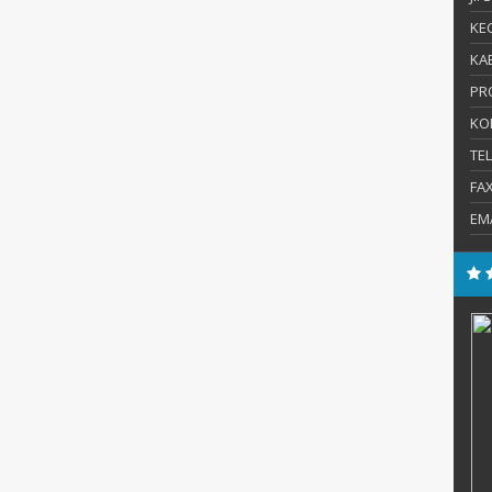
KEC
KAB
PR
KO
TE
FA
EM
S.Pd., M.Pd.
Erma Harlina, M.Pd.
E-Mail :
een.88shs@gmail.com
:
Mengajar Mapel :
ma Islam
Bahasa Inggris