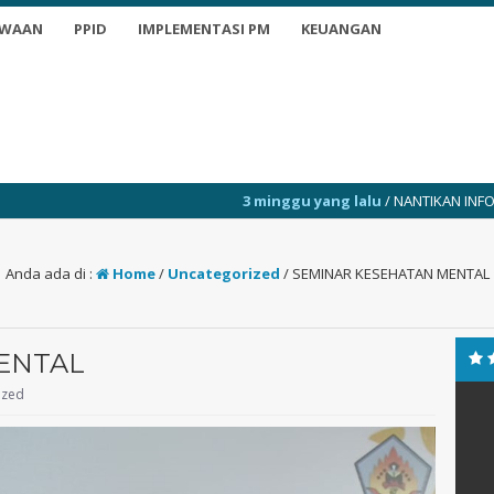
SWAAN
PPID
IMPLEMENTASI PM
KEUANGAN
3 minggu yang lalu
/ NANTIKAN INFO TERKINI
3
Anda ada di :
Home
/
Uncategorized
/
SEMINAR KESEHATAN MENTAL
ENTAL
ized