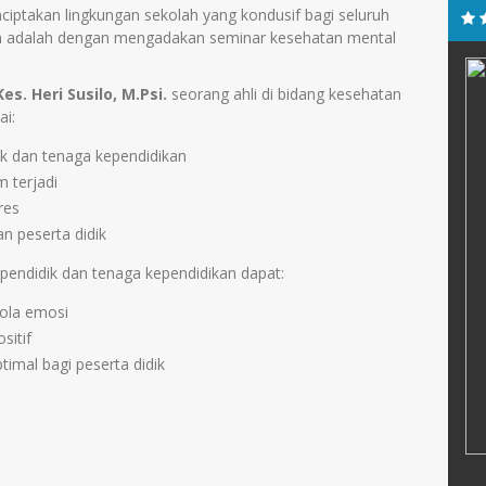
iptakan lingkungan sekolah yang kondusif bagi seluruh
kan adalah dengan mengadakan seminar kesehatan mental
.Pd.
Mohammad Kahfi, S.Pd.
es. Heri Susilo, M.Psi.
seorang ahli di bidang kesehatan
E-Mail :
i:
:
Mengajar Mapel :
ik dan tenaga kependidikan
Pendidikan Olah Raga
 terjadi
res
n peserta didik
 pendidik dan tenaga kependidikan dapat:
ola emosi
sitif
mal bagi peserta didik