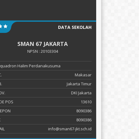
DATA SEKOLAH
SMAN 67 JAKARTA
NPSN : 20103304
 Squadron Halim Perdanakusuma
.
Makasar
.
Jakarta Timur
OV.
DKI Jakarta
DE POS
13610
LEPON
8090386
X
8090386
AIL
info@sman67-jkt.sch.id