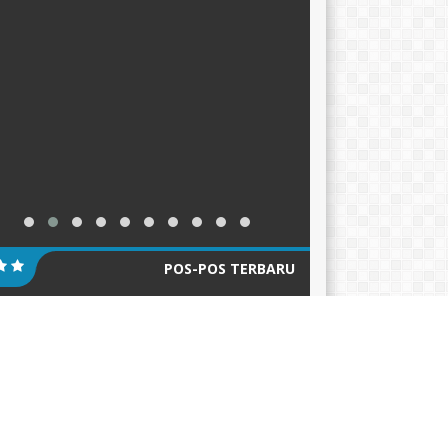
POS-POS TERBARU
KER TAHUN AJARAN 2026-2027
12/06/2026
ACARA HARI KEBANGKITAN NASIONAL 2026
05/2026
klarasi Pemilahan Sampah dan Pengukuhan
er Adiwiyata
18/05/2026