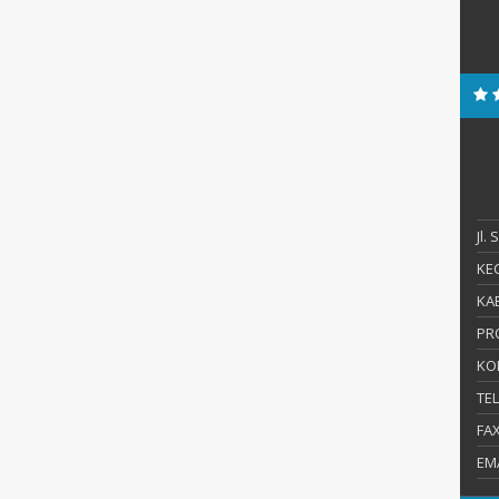
Jl.
KEC
KAB
PR
KO
TE
FA
EM