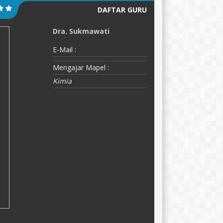
DAFTAR GURU
Dra. Sukmawati
Y
E-Mail :
E-
Mengajar Mapel :
M
Kimia
P