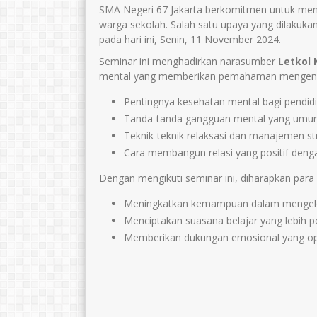
SMA Negeri 67 Jakarta berkomitmen untuk menc
warga sekolah. Salah satu upaya yang dilaku
pada hari ini, Senin, 11 November 2024.
Ano Tohariman, S.Pd.
Dra. Sriyarti, M
Seminar ini menghadirkan narasumber
Letkol K
E-Mail :
E-Mail :
mental yang memberikan pemahaman mengena
anotohariman67@gmail.com
Mengajar Mapel 
Pentingnya kesehatan mental bagi pendid
Mengajar Mapel :
Sejarah
Tanda-tanda gangguan mental yang umum
Matematika
Teknik-teknik relaksasi dan manajemen st
Cara membangun relasi yang positif denga
Dengan mengikuti seminar ini, diharapkan para
Meningkatkan kemampuan dalam mengel
Menciptakan suasana belajar yang lebih po
Memberikan dukungan emosional yang opti