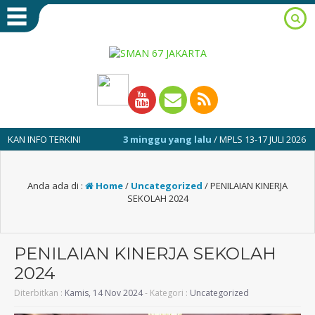
RKINI
3 minggu yang lalu
/ MPLS 13-17 JULI 2026
1 tahu
Anda ada di :
Home
/
Uncategorized
/
PENILAIAN KINERJA
SEKOLAH 2024
PENILAIAN KINERJA SEKOLAH
2024
Diterbitkan :
Kamis, 14 Nov 2024
- Kategori :
Uncategorized