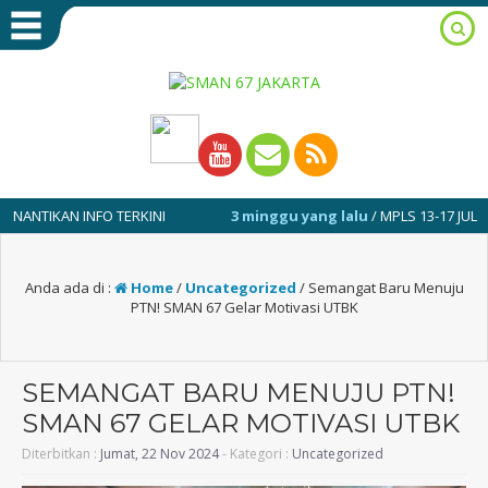
KAN INFO TERKINI
3 minggu yang lalu
/ MPLS 13-17 JULI 2026
Anda ada di :
Home
/
Uncategorized
/
Semangat Baru Menuju
PTN! SMAN 67 Gelar Motivasi UTBK
SEMANGAT BARU MENUJU PTN!
SMAN 67 GELAR MOTIVASI UTBK
Diterbitkan :
Jumat, 22 Nov 2024
- Kategori :
Uncategorized