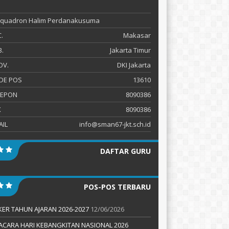
 Squadron Halim Perdanakusuma
.
Makasar
.
Jakarta Timur
OV.
DKI Jakarta
DE POS
13610
LEPON
8090386
X
8090386
AIL
info@sman67-jkt.sch.id
DAFTAR GURU
POS-POS TERBARU
KER TAHUN AJARAN 2026-2027
12/06/2026
ACARA HARI KEBANGKITAN NASIONAL 2026