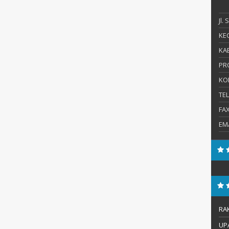
Jl.
KEC
KAB
PR
KO
TE
FA
EM
RA
UP