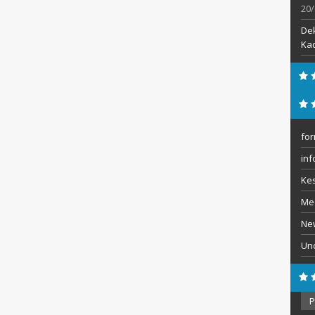
20/
De
Kad
for
inf
Ke
Me
Ne
Un
Ars