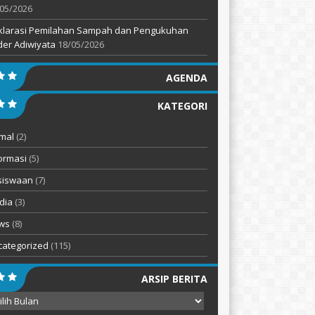
05/2026
klarasi Pemilahan Sampah dan Pengukuhan
er Adiwiyata
18/05/2026
AGENDA
KATEGORI
mal
(2)
ormasi
(5)
siswaan
(7)
dia
(3)
ws
(8)
categorized
(115)
ARSIP BERITA
ip