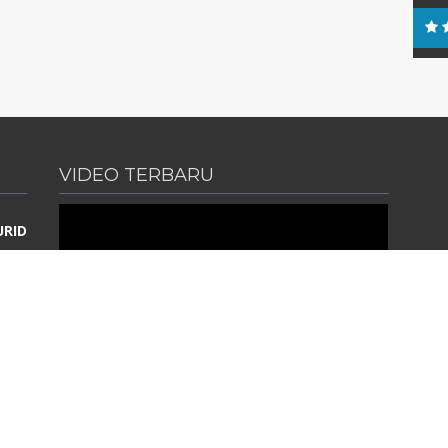
Ber
VIDEO TERBARU
URID
 II
AN
EGERI