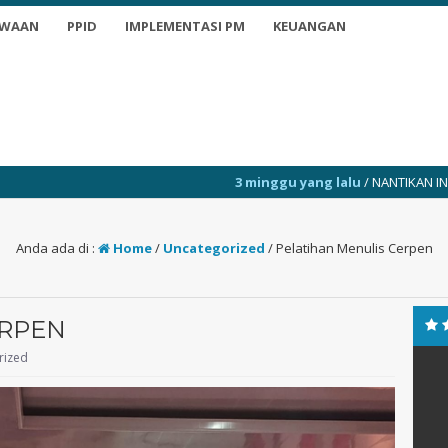
SWAAN
PPID
IMPLEMENTASI PM
KEUANGAN
3 minggu yang lalu
/ NANTIKAN INFO TERKINI
Anda ada di :
Home
/
Uncategorized
/
Pelatihan Menulis Cerpen
ERPEN
rized