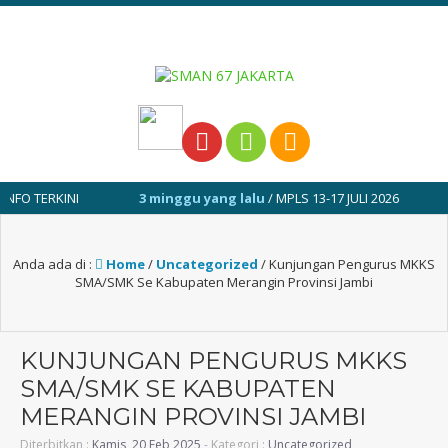
3 minggu yang lalu
/ MPLS 13-17 JULI 2026
1 tahun ya
Anda ada di :
Home
/
Uncategorized
/
Kunjungan Pengurus MKKS
SMA/SMK Se Kabupaten Merangin Provinsi Jambi
KUNJUNGAN PENGURUS MKKS
SMA/SMK SE KABUPATEN
MERANGIN PROVINSI JAMBI
Diterbitkan :
Kamis, 20 Feb 2025
- Kategori :
Uncategorized