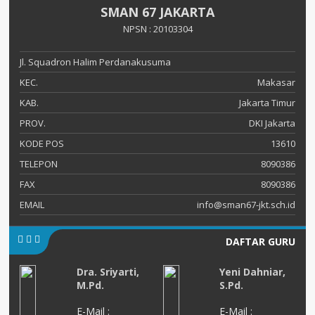
SMAN 67 JAKARTA
NPSN : 20103304
Jl. Squadron Halim Perdanakusuma
KEC.
Makasar
KAB.
Jakarta Timur
PROV.
DKI Jakarta
KODE POS
13610
TELEPON
8090386
FAX
8090386
EMAIL
info@sman67-jkt.sch.id
DAFTAR GURU
.
Dra. Sriyarti,
Yeni Dahniar,
M.Pd.
S.Pd.
E-Mail :
E-Mail :