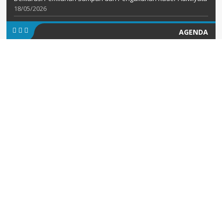
18/05/2026
AGENDA
KATEGORI
formal
(2)
informasi
(5)
Kesiswaan
(7)
Media
(3)
News
(8)
Uncategorized
(115)
ARSIP BERITA
Arsip
Berita
KOMENTAR