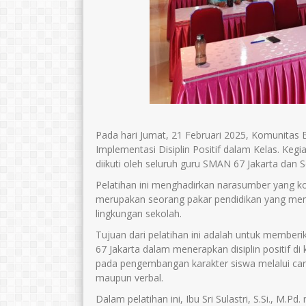
Pada hari Jumat, 21 Februari 2025, Komunitas
Wasis Pujianto, S.Kom
Maulana Maudu
Implementasi Disiplin Positif dalam Kelas. Kegi
diikuti oleh seluruh guru SMAN 67 Jakarta dan 
E-Mail :
E-Mail :
Pelatihan ini menghadirkan narasumber yang komp
wasis6767@gmail.com
Mengajar Mapel 
merupakan seorang pakar pendidikan yang memil
Mengajar Mapel :
lingkungan sekolah.
Pend. Penjaske
BTik
Tujuan dari pelatihan ini adalah untuk memb
67 Jakarta dalam menerapkan disiplin positif di
pada pengembangan karakter siswa melalui cara-
maupun verbal.
Dalam pelatihan ini, Ibu Sri Sulastri, S.Si., M