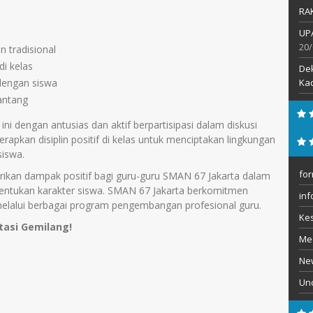
RA
UP
20/
in tradisional
di kelas
De
Kad
dengan siswa
antang
ni dengan antusias dan aktif berpartisipasi dalam diskusi
apkan disiplin positif di kelas untuk menciptakan lingkungan
siswa.
for
rikan dampak positif bagi guru-guru SMAN 67 Jakarta dalam
entukan karakter siswa. SMAN 67 Jakarta berkomitmen
inf
melalui berbagai program pengembangan profesional guru.
Ke
tasi Gemilang!
Me
Ne
Un