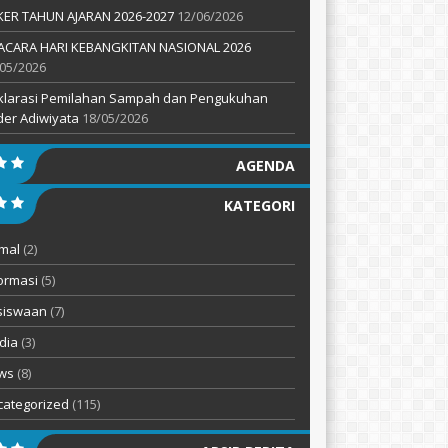
KER TAHUN AJARAN 2026-2027
12/06/2026
ACARA HARI KEBANGKITAN NASIONAL 2026
05/2026
klarasi Pemilahan Sampah dan Pengukuhan
er Adiwiyata
18/05/2026
AGENDA
KATEGORI
mal
(2)
ormasi
(5)
siswaan
(7)
dia
(3)
ws
(8)
categorized
(115)