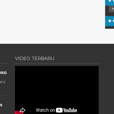
Ars
Ber
VIDEO TERBARU
URID
 II
AN