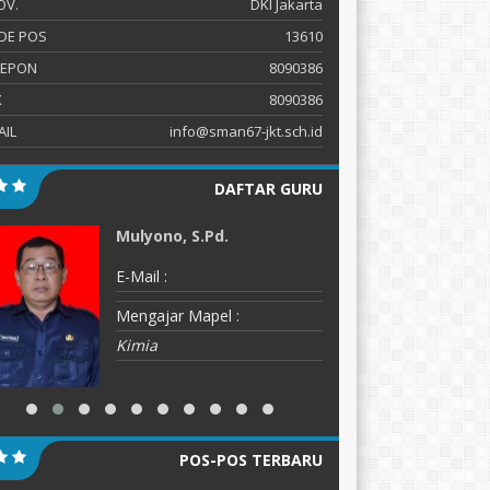
OV.
DKI Jakarta
DE POS
13610
LEPON
8090386
X
8090386
AIL
info@sman67-jkt.sch.id
DAFTAR GURU
Mulyono, S.Pd.
Y
E-Mail :
E-
Mengajar Mapel :
M
Kimia
P
POS-POS TERBARU