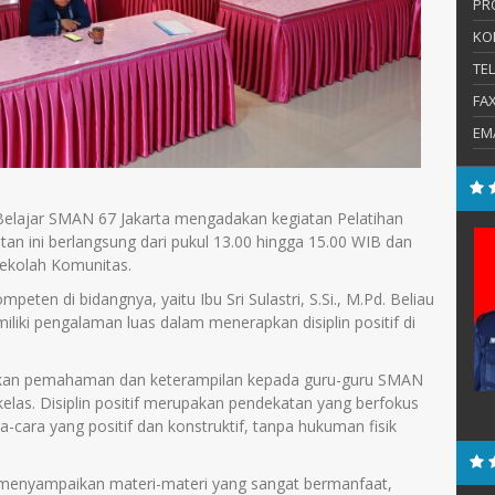
PR
KO
TE
FA
EM
 Belajar SMAN 67 Jakarta mengadakan kegiatan Pelatihan
di, S.Pd.
Christina Lina, S.Pd.
atan ini berlangsung dari pukul 13.00 hingga 15.00 WIB dan
Sekolah Komunitas.
E-Mail :
eten di bidangnya, yaitu Ibu Sri Sulastri, S.Si., M.Pd. Beliau
demetriachristina@yahoo.de
:
iki pengalaman luas dalam menerapkan disiplin positif di
Mengajar Mapel :
s
Bahasa Jerman
erikan pemahaman dan keterampilan kepada guru-guru SMAN
 kelas. Disiplin positif merupakan pendekatan yang berfokus
cara yang positif dan konstruktif, tanpa hukuman fisik
.Pd. menyampaikan materi-materi yang sangat bermanfaat,