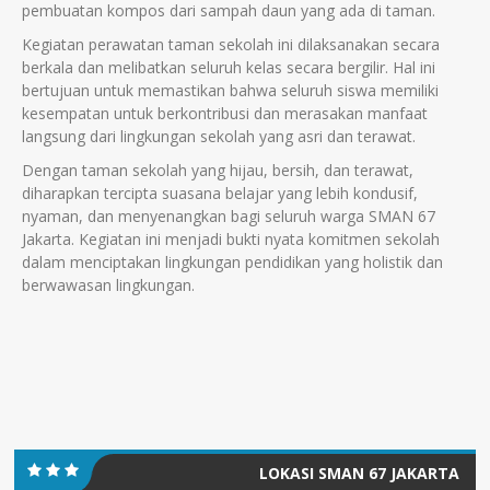
pembuatan kompos dari sampah daun yang ada di taman.
Kegiatan perawatan taman sekolah ini dilaksanakan secara
berkala dan melibatkan seluruh kelas secara bergilir. Hal ini
bertujuan untuk memastikan bahwa seluruh siswa memiliki
kesempatan untuk berkontribusi dan merasakan manfaat
langsung dari lingkungan sekolah yang asri dan terawat.
Dengan taman sekolah yang hijau, bersih, dan terawat,
diharapkan tercipta suasana belajar yang lebih kondusif,
nyaman, dan menyenangkan bagi seluruh warga SMAN 67
Jakarta. Kegiatan ini menjadi bukti nyata komitmen sekolah
dalam menciptakan lingkungan pendidikan yang holistik dan
berwawasan lingkungan.
LOKASI SMAN 67 JAKARTA