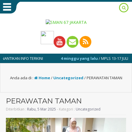
 INFO TERKINI
4 minggu yang lalu
/ MPLS 13-17 JULI 2026
Anda ada di :
Home
/
Uncategorized
/
PERAWATAN TAMAN
PERAWATAN TAMAN
Diterbitkan :
Rabu, 5 Mar 2025
- Kategori :
Uncategorized