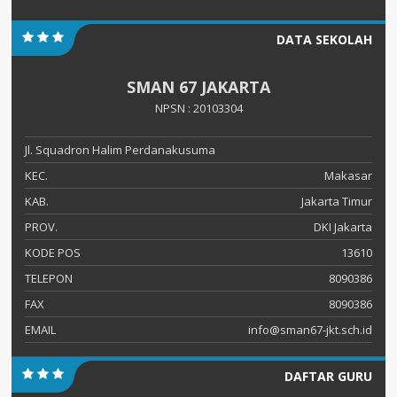
DATA SEKOLAH
SMAN 67 JAKARTA
NPSN : 20103304
Jl. Squadron Halim Perdanakusuma
KEC.
Makasar
KAB.
Jakarta Timur
PROV.
DKI Jakarta
KODE POS
13610
TELEPON
8090386
FAX
8090386
EMAIL
info@sman67-jkt.sch.id
DAFTAR GURU