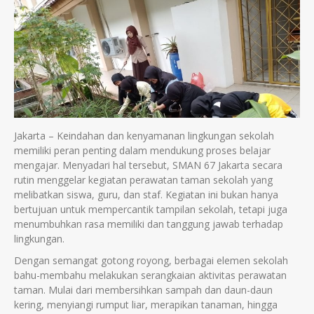
Jakarta – Keindahan dan kenyamanan lingkungan sekolah
memiliki peran penting dalam mendukung proses belajar
mengajar. Menyadari hal tersebut, SMAN 67 Jakarta secara
rutin menggelar kegiatan perawatan taman sekolah yang
melibatkan siswa, guru, dan staf. Kegiatan ini bukan hanya
bertujuan untuk mempercantik tampilan sekolah, tetapi juga
menumbuhkan rasa memiliki dan tanggung jawab terhadap
lingkungan.
Dengan semangat gotong royong, berbagai elemen sekolah
bahu-membahu melakukan serangkaian aktivitas perawatan
taman. Mulai dari membersihkan sampah dan daun-daun
kering, menyiangi rumput liar, merapikan tanaman, hingga