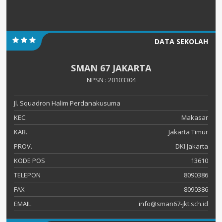
DATA SEKOLAH
SMAN 67 JAKARTA
NPSN : 20103304
Jl. Squadron Halim Perdanakusuma
KEC.
Makasar
KAB.
Jakarta Timur
PROV.
DKI Jakarta
KODE POS
13610
TELEPON
8090386
FAX
8090386
EMAIL
info@sman67-jkt.sch.id