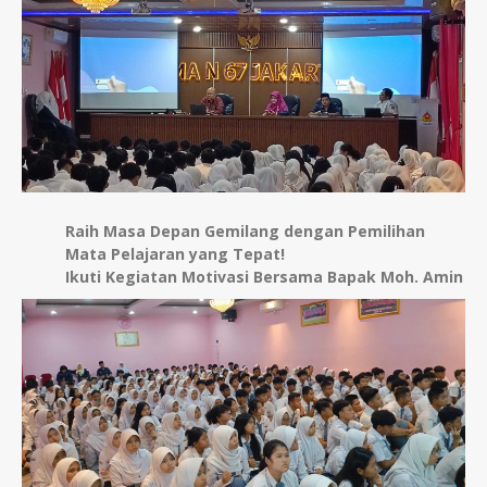
Raih Masa Depan Gemilang dengan Pemilihan
Mata Pelajaran yang Tepat!
Ikuti Kegiatan Motivasi Bersama Bapak Moh. Amin