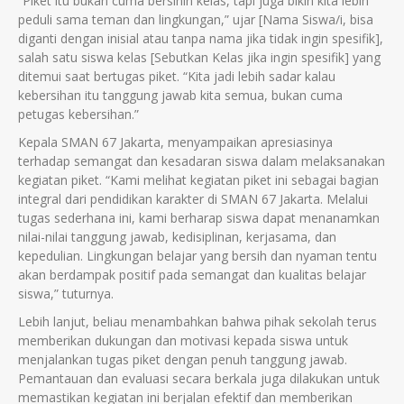
“Piket itu bukan cuma bersihin kelas, tapi juga bikin kita lebih
peduli sama teman dan lingkungan,” ujar [Nama Siswa/i, bisa
diganti dengan inisial atau tanpa nama jika tidak ingin spesifik],
salah satu siswa kelas [Sebutkan Kelas jika ingin spesifik] yang
ditemui saat bertugas piket. “Kita jadi lebih sadar kalau
kebersihan itu tanggung jawab kita semua, bukan cuma
petugas kebersihan.”
Kepala SMAN 67 Jakarta, menyampaikan apresiasinya
terhadap semangat dan kesadaran siswa dalam melaksanakan
kegiatan piket. “Kami melihat kegiatan piket ini sebagai bagian
integral dari pendidikan karakter di SMAN 67 Jakarta. Melalui
tugas sederhana ini, kami berharap siswa dapat menanamkan
nilai-nilai tanggung jawab, kedisiplinan, kerjasama, dan
kepedulian. Lingkungan belajar yang bersih dan nyaman tentu
akan berdampak positif pada semangat dan kualitas belajar
siswa,” tuturnya.
Lebih lanjut, beliau menambahkan bahwa pihak sekolah terus
memberikan dukungan dan motivasi kepada siswa untuk
menjalankan tugas piket dengan penuh tanggung jawab.
Pemantauan dan evaluasi secara berkala juga dilakukan untuk
memastikan kegiatan ini berjalan efektif dan memberikan