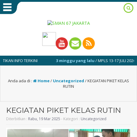
INFO TERKINI
3 minggu yang lalu
/ MPLS 13-17 JULI 2026
Anda ada di :
Home
/
Uncategorized
/
KEGIATAN PIKET KELAS
RUTIN
KEGIATAN PIKET KELAS RUTIN
Diterbitkan :
Rabu, 19 Mar 2025
- Kategori :
Uncategorized