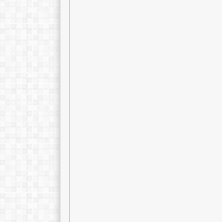
Wasis Pujianto, S.Kom
Erma Harlina, 
E-Mail :
E-Mail :
wasis6767@gmail.com
een.88shs@gma
Mengajar Mapel :
Mengajar Mapel 
BTik
Bahasa Inggris