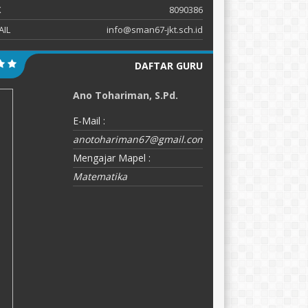
X
8090386
AIL
info@sman67-jkt.sch.id
DAFTAR GURU
Ano Tohariman, S.Pd.
J
E-Mail :
E-
anotohariman67@gmail.com
M
Mengajar Mapel :
F
Matematika