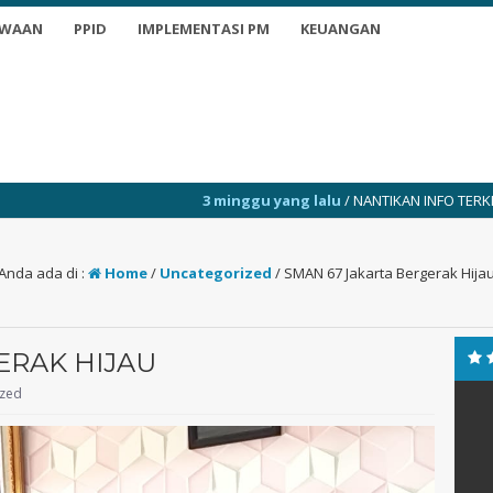
SWAAN
PPID
IMPLEMENTASI PM
KEUANGAN
3 minggu yang lalu
/ NANTIKAN INFO TERKINI
3 minggu 
Anda ada di :
Home
/
Uncategorized
/
SMAN 67 Jakarta Bergerak Hija
ERAK HIJAU
ized