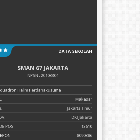
DATA SEKOLAH
SMAN 67 JAKARTA
NPSN : 20103304
 Squadron Halim Perdanakusuma
.
Makasar
.
Jakarta Timur
OV.
DKI Jakarta
DE POS
13610
LEPON
8090386