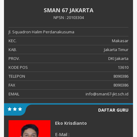
SMAN 67 JAKARTA
NPSN : 20103304
Jl. Squadron Halim Perdanakusuma
KEC.
Makasar
KAB.
Jakarta Timur
PROV.
DKI Jakarta
KODE POS
13610
TELEPON
8090386
FAX
8090386
EMAIL
info@sman67-jkt.sch.id
DAFTAR GURU
Eko Krisdianto
E-Mail :