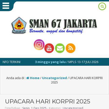
INI
3 minggu yang lalu
/ MPLS 13-17 JULI 2026
1 tahun
Anda ada di :
Home
/
Uncategorized
/
UPACARA HARI KORPRI
2025
UPACARA HARI KORPRI 2025
Diterbitkan :
Senin, 1 Des 2025
- Kategori :
Uncategorized