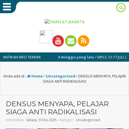
 INFO TERKINI
3 minggu yang lalu
/ MPLS 13-17 JULI 2026
Anda ada di :
Home
/
Uncategorized
/
DENSUS MENYAPA, PELAJAR
SIAGA ANTI RADIKALISASI
DENSUS MENYAPA, PELAJAR
SIAGA ANTI RADIKALISASI
Diterbitkan :
Selasa, 9 Des 2025
- Kategori :
Uncategorized