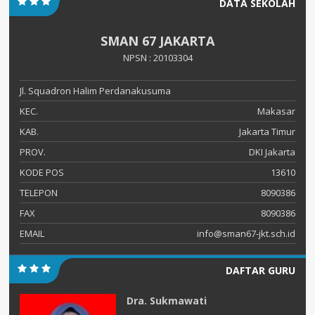
DATA SEKOLAH
SMAN 67 JAKARTA
NPSN : 20103304
Jl. Squadron Halim Perdanakusuma
KEC.
Makasar
KAB.
Jakarta Timur
PROV.
DKI Jakarta
KODE POS
13610
TELEPON
8090386
FAX
8090386
EMAIL
info@sman67-jkt.sch.id
DAFTAR GURU
Dra. Sukmawati