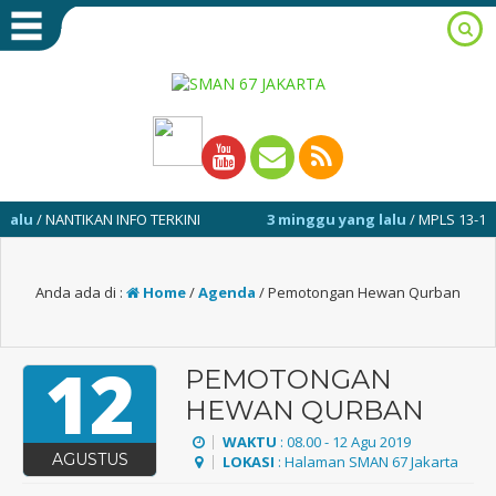
/ NANTIKAN INFO TERKINI
3 minggu yang lalu
/ MPLS 13-17 JULI 
Anda ada di :
Home
/
Agenda
/
Pemotongan Hewan Qurban
12
PEMOTONGAN
HEWAN QURBAN
WAKTU
: 08.00 - 12 Agu 2019
AGUSTUS
LOKASI
: Halaman SMAN 67 Jakarta