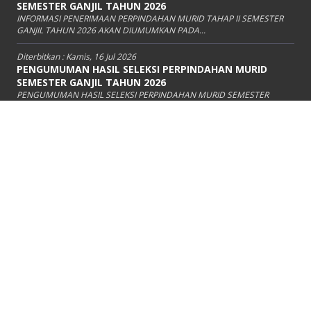
SEMESTER GANJIL TAHUN 2026
INFORMASI PENERIMAAN PERPINDAHAN MURID TAHAP II SEMESTER
GANJIL TAHUN 2026 AKAN DIUMUMKAN PADA...
Diterbitkan :
Kamis, 16 Jul 2026
PENGUMUMAN HASIL SELEKSI PERPINDAHAN MURID
SEMESTER GANJIL TAHUN 2026
PENGUMUMAN HASIL SELEKSI PERPINDAHAN MURID SEMESTER
GANJIL TAHUN AJARAN 2026/2027 SMA NEGERI 67...
Diterbitkan :
Rabu, 8 Jul 2026
INFORMASI PENERIMAAN PERPINDAHAN MURID
SEMESTER GANJIL TAHUN 2026
INFORMASI PENERIMAAN PERPINDAHAN MURID SEMESTER GANJIL
TAHUN AJARAN 2026/2027 SMA NEGERI 67 JAKARTA...
VIDEO TERBARU