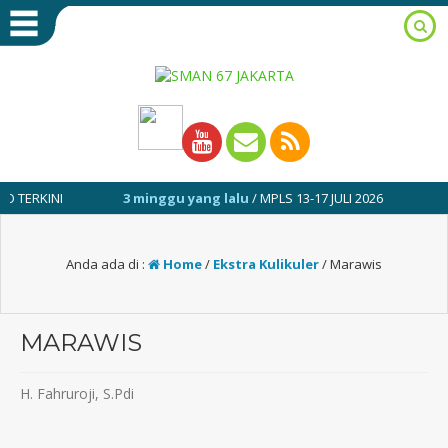
ERKINI
3 minggu yang lalu
/ MPLS 13-17 JULI 2026
1 ta
Anda ada di :
Home
/
Ekstra Kulikuler
/
Marawis
MARAWIS
H. Fahruroji, S.Pdi