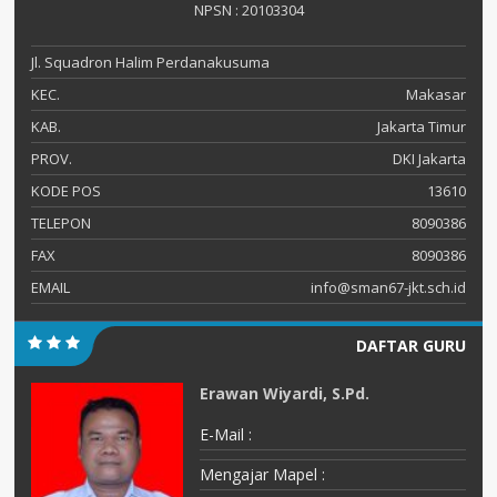
NPSN : 20103304
Jl. Squadron Halim Perdanakusuma
KEC.
Makasar
KAB.
Jakarta Timur
PROV.
DKI Jakarta
KODE POS
13610
TELEPON
8090386
FAX
8090386
EMAIL
info@sman67-jkt.sch.id
DAFTAR GURU
Erawan Wiyardi, S.Pd.
E-Mail :
Mengajar Mapel :