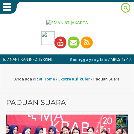
 NANTIKAN INFO TERKINI
3 minggu yang lalu
/ MPLS 13-17 JULI 2
Anda ada di :
Home
/
Ekstra Kulikuler
/
Paduan Suara
PADUAN SUARA