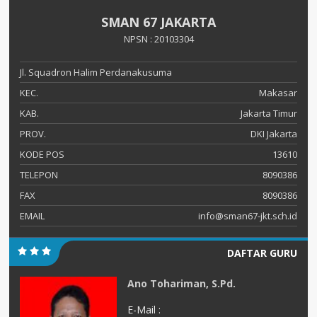
SMAN 67 JAKARTA
NPSN : 20103304
Jl. Squadron Halim Perdanakusuma
KEC.
Makasar
KAB.
Jakarta Timur
PROV.
DKI Jakarta
KODE POS
13610
TELEPON
8090386
FAX
8090386
EMAIL
info@sman67-jkt.sch.id
DAFTAR GURU
Ano Tohariman, S.Pd.
E-Mail :