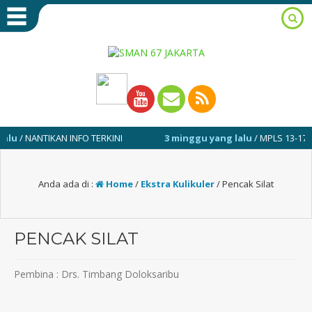
 NANTIKAN INFO TERKINI
3 minggu yang lalu
/ MPLS 13-17 JULI 2
Anda ada di :
Home
/
Ekstra Kulikuler
/
Pencak Silat
PENCAK SILAT
Pembina : Drs. Timbang Doloksaribu