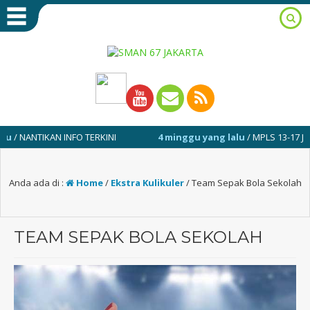
ANTIKAN INFO TERKINI
4 minggu yang lalu
/ MPLS 13-17 JULI 2026
Anda ada di :
Home
/
Ekstra Kulikuler
/
Team Sepak Bola Sekolah
TEAM SEPAK BOLA SEKOLAH