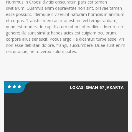
Nummus in Croesi divitiis obscuratur, pars est tamen
divitiarum. Quamvis enim depravatae non sint, pravae tamen
esse possunt. Idemque diviserunt naturam hominis in animum
et corpus. Transfer idem ad modestiam vel temperantiam,
quae est moderatio cupiditatum rationi oboediens. Immo alio
genere; Illa sunt similia: hebes acies est cuipiam oculorum,
corpore alius senescit; Potius ergo illa dicantur: turpe esse, viri
non esse debilitari dolore, frangi, succumbere. Duae sunt enim
res quoque, ne tu verba solum putes.
LOKASI SMAN 67 JAKARTA