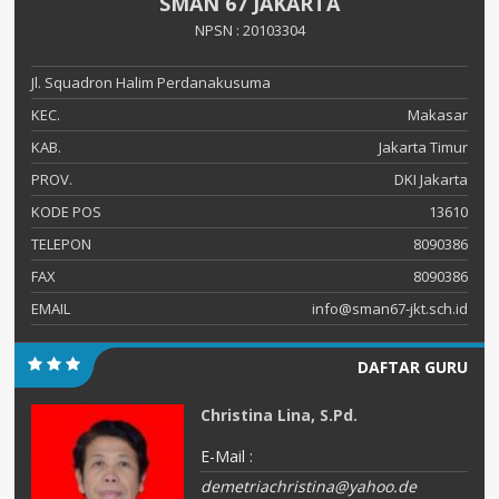
SMAN 67 JAKARTA
NPSN : 20103304
Jl. Squadron Halim Perdanakusuma
KEC.
Makasar
KAB.
Jakarta Timur
PROV.
DKI Jakarta
KODE POS
13610
TELEPON
8090386
FAX
8090386
EMAIL
info@sman67-jkt.sch.id
DAFTAR GURU
Christina Lina, S.Pd.
E-Mail :
demetriachristina@yahoo.de