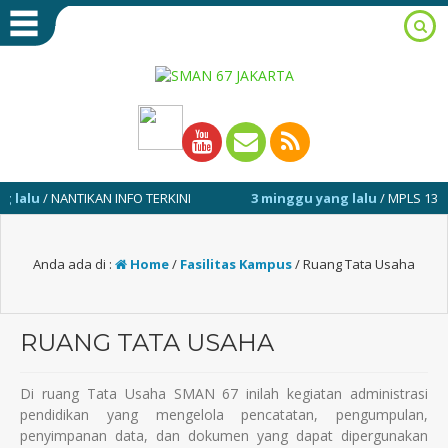
lu
/ NANTIKAN INFO TERKINI
3 minggu yang lalu
/ MPLS 13-17 JUL
Anda ada di :
Home
/
Fasilitas Kampus
/
Ruang Tata Usaha
RUANG TATA USAHA
Di ruang Tata Usaha SMAN 67 inilah kegiatan administrasi
pendidikan yang mengelola pencatatan, pengumpulan,
penyimpanan data, dan dokumen yang dapat dipergunakan