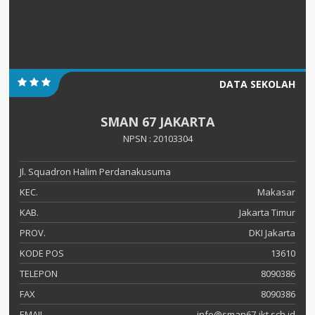
DATA SEKOLAH
SMAN 67 JAKARTA
NPSN : 20103304
Jl. Squadron Halim Perdanakusuma
KEC.
Makasar
KAB.
Jakarta Timur
PROV.
DKI Jakarta
KODE POS
13610
TELEPON
8090386
FAX
8090386
EMAIL
info@sman67-jkt.sch.id