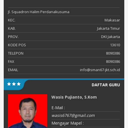
Jl. Squadron Halim Perdanakusuma
KEC.
Makasar
KAB.
Jakarta Timur
PROV.
DKI Jakarta
KODE POS
13610
TELEPON
8090386
FAX
8090386
EMAIL
info@sman67-jkt.sch.id
DAFTAR GURU
Wasis Pujianto, S.Kom
E-Mail :
wasis6767@gmail.com
Mengajar Mapel :