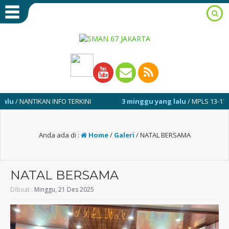
 NANTIKAN INFO TERKINI
3 minggu yang lalu
/ MPLS 13-17 JULI 2
Anda ada di :
Home
/
Galeri
/
NATAL BERSAMA
NATAL BERSAMA
Dibuat :
Minggu, 21 Des 2025