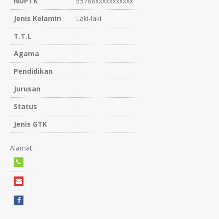
NUPTK
: 55788xxxxxxxxxxx
Jenis Kelamin
: Laki-laki
T.T.L
:
Agama
:
Pendidikan
:
Jurusan
:
Status
:
Jenis GTK
:
Alamat :