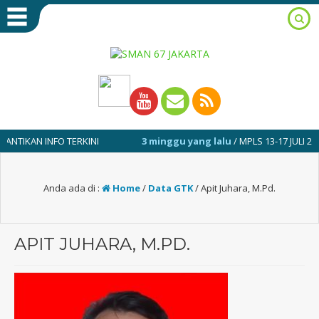
AN INFO TERKINI
3 minggu yang lalu
/ MPLS 13-17 JULI 2026
Anda ada di :
Home
/
Data GTK
/
Apit Juhara, M.Pd.
APIT JUHARA, M.PD.