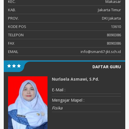
KEC.
Makasar
KAB.
Jakarta Timur
PROV.
DKI Jakarta
KODE POS
13610
TELEPON
8090386
FAX
8090386
EMAIL
info@sman67-jkt.sch.id
DAFTAR GURU
Nurlaela Asmawi, S.Pd.
E-Mail :
Mengajar Mapel :
Fisika