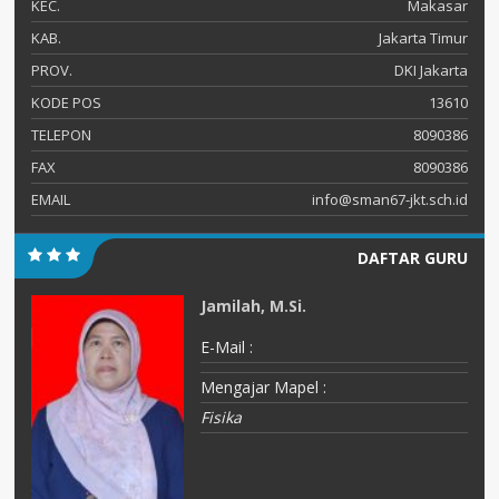
KEC.
Makasar
KAB.
Jakarta Timur
PROV.
DKI Jakarta
KODE POS
13610
TELEPON
8090386
FAX
8090386
EMAIL
info@sman67-jkt.sch.id
DAFTAR GURU
Jamilah, M.Si.
E-Mail :
Mengajar Mapel :
Fisika