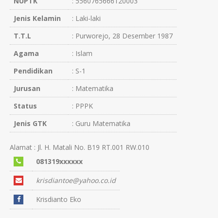
NUPTK
: 5560765666120003
Jenis Kelamin
: Laki-laki
T.T.L
: Purworejo, 28 Desember 1987
Agama
: Islam
Pendidikan
: S-1
Jurusan
: Matematika
Status
: PPPK
Jenis GTK
: Guru Matematika
Alamat : Jl. H. Matali No. B19 RT.001 RW.010
081319xxxxxx
krisdiantoe@yahoo.co.id
Krisdianto Eko