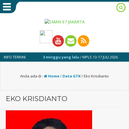
TERKINI
3 minggu yang lalu
/ MPLS 13-17 JULI 2026
1 t
Anda ada di :
Home
/
Data GTK
/
Eko Krisdianto
EKO KRISDIANTO