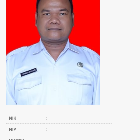
NIK
:
NIP
: