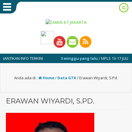
KAN INFO TERKINI
3 minggu yang lalu
/ MPLS 13-17 JULI 2026
Anda ada di :
Home
/
Data GTK
/
Erawan Wiyardi, S.Pd.
ERAWAN WIYARDI, S.PD.